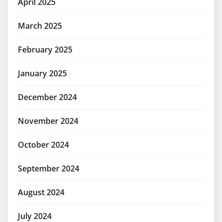
April 2025
March 2025
February 2025
January 2025
December 2024
November 2024
October 2024
September 2024
August 2024
July 2024