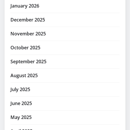
January 2026
December 2025
November 2025
October 2025
September 2025
August 2025
July 2025
June 2025
May 2025