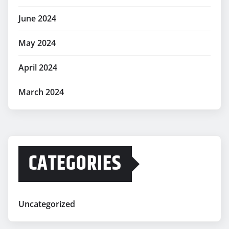
June 2024
May 2024
April 2024
March 2024
CATEGORIES
Uncategorized