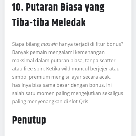
10. Putaran Biasa yang
Tiba-tiba Meledak
Siapa bilang
maxwin
hanya terjadi di fitur bonus?
Banyak pemain mengalami kemenangan
maksimal dalam putaran biasa, tanpa scatter
atau free spin. Ketika wild muncul berjejer atau
simbol premium mengisi layar secara acak,
hasilnya bisa sama besar dengan bonus. Ini
salah satu momen paling mengejutkan sekaligus
paling menyenangkan di slot Qris.
Penutup