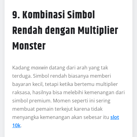
9. Kombinasi Simbol
Rendah dengan Multiplier
Monster
Kadang
maxwin
datang dari arah yang tak
terduga. Simbol rendah biasanya memberi
bayaran kecil, tetapi ketika bertemu multiplier
raksasa, hasilnya bisa melebihi kemenangan dari
simbol premium. Momen seperti ini sering
membuat pemain terkejut karena tidak
menyangka kemenangan akan sebesar itu
slot
10k
.