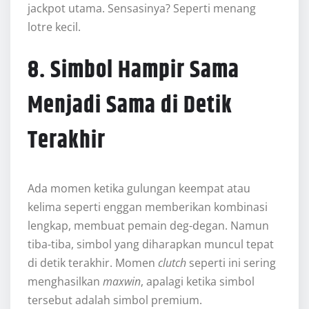
jackpot utama. Sensasinya? Seperti menang
lotre kecil.
8. Simbol Hampir Sama
Menjadi Sama di Detik
Terakhir
Ada momen ketika gulungan keempat atau
kelima seperti enggan memberikan kombinasi
lengkap, membuat pemain deg-degan. Namun
tiba-tiba, simbol yang diharapkan muncul tepat
di detik terakhir. Momen
clutch
seperti ini sering
menghasilkan
maxwin
, apalagi ketika simbol
tersebut adalah simbol premium.