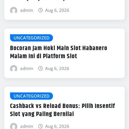
admin
Aug 6, 2026
UNCATEGORIZED
Bocoran Jam Hoki Main Slot Habanero
Malam Ini di Platform Slot
admin
Aug 6, 2026
UNCATEGORIZED
Cashback vs Reload Bonus: Pilih Insentif
Slot yang Paling Bernilai
admin
Aug 6, 2026