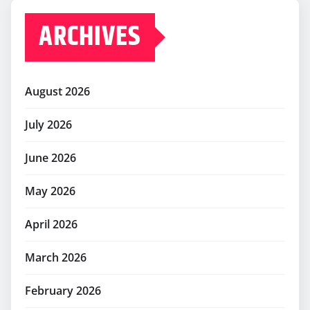
ARCHIVES
August 2026
July 2026
June 2026
May 2026
April 2026
March 2026
February 2026