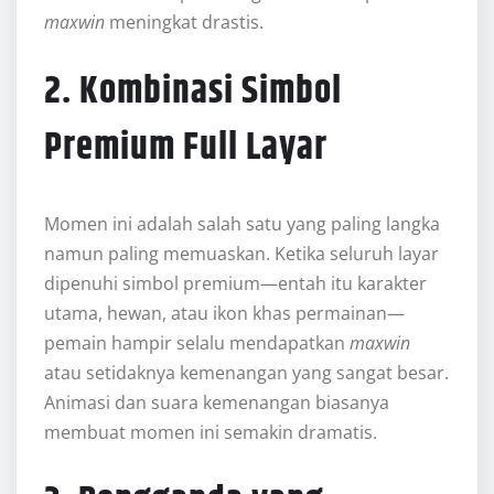
maxwin
meningkat drastis.
2. Kombinasi Simbol
Premium Full Layar
Momen ini adalah salah satu yang paling langka
namun paling memuaskan. Ketika seluruh layar
dipenuhi simbol premium—entah itu karakter
utama, hewan, atau ikon khas permainan—
pemain hampir selalu mendapatkan
maxwin
atau setidaknya kemenangan yang sangat besar.
Animasi dan suara kemenangan biasanya
membuat momen ini semakin dramatis.