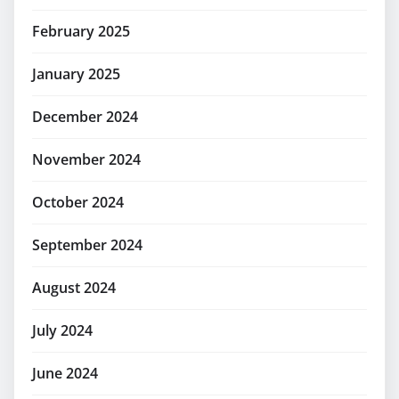
February 2025
January 2025
December 2024
November 2024
October 2024
September 2024
August 2024
July 2024
June 2024