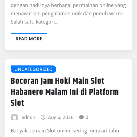
dengan hadirnya berbagai permainan online yang
menawarkan pengalaman unik dan penuh warna.
Salah satu kategori…
READ MORE
UNCATEGORIZED
Bocoran Jam Hoki Main Slot
Habanero Malam Ini di Platform
Slot
admin
Aug 6, 2026
0
Banyak pemain Slot online sering mencari tahu