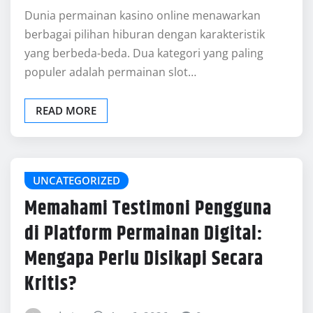
Dunia permainan kasino online menawarkan
berbagai pilihan hiburan dengan karakteristik
yang berbeda-beda. Dua kategori yang paling
populer adalah permainan slot…
READ MORE
UNCATEGORIZED
Memahami Testimoni Pengguna
di Platform Permainan Digital:
Mengapa Perlu Disikapi Secara
Kritis?