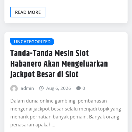
READ MORE
UNCATEGORIZED
Tanda-Tanda Mesin Slot
Habanero Akan Mengeluarkan
Jackpot Besar di Slot
admin
Aug 6, 2026
0
Dalam dunia online gambling, pembahasan
mengenai jackpot besar selalu menjadi topik yang
menarik perhatian banyak pemain. Banyak orang
penasaran apakah…