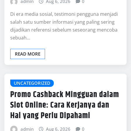
admin
Aug 6, 2026
0
Di era media sosial, testimoni pengguna menjadi
salah satu sumber informasi yang paling sering
dijadikan referensi sebelum seseorang mencoba
sebuah…
READ MORE
UNCATEGORIZED
Promo Cashback Mingguan dalam
Slot Online: Cara Kerjanya dan
Hal yang Perlu Dipahami
admin
Aug 6, 2026
0