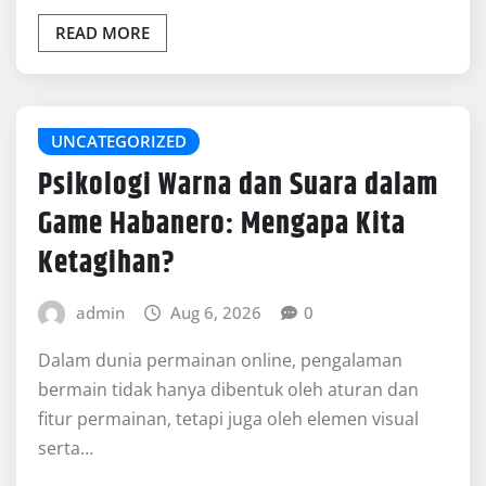
READ MORE
UNCATEGORIZED
Psikologi Warna dan Suara dalam
Game Habanero: Mengapa Kita
Ketagihan?
admin
Aug 6, 2026
0
Dalam dunia permainan online, pengalaman
bermain tidak hanya dibentuk oleh aturan dan
fitur permainan, tetapi juga oleh elemen visual
serta…