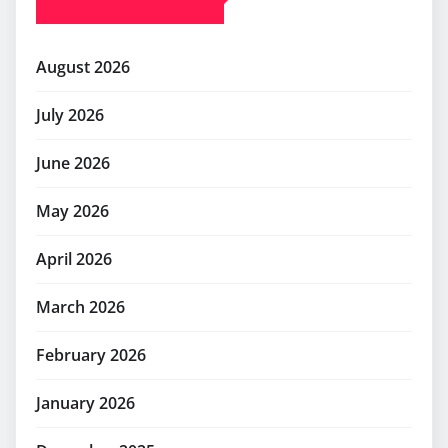
August 2026
July 2026
June 2026
May 2026
April 2026
March 2026
February 2026
January 2026