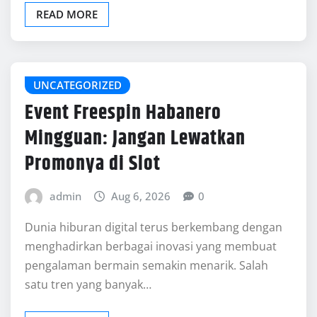
READ MORE
UNCATEGORIZED
Event Freespin Habanero
Mingguan: Jangan Lewatkan
Promonya di Slot
admin
Aug 6, 2026
0
Dunia hiburan digital terus berkembang dengan
menghadirkan berbagai inovasi yang membuat
pengalaman bermain semakin menarik. Salah
satu tren yang banyak…