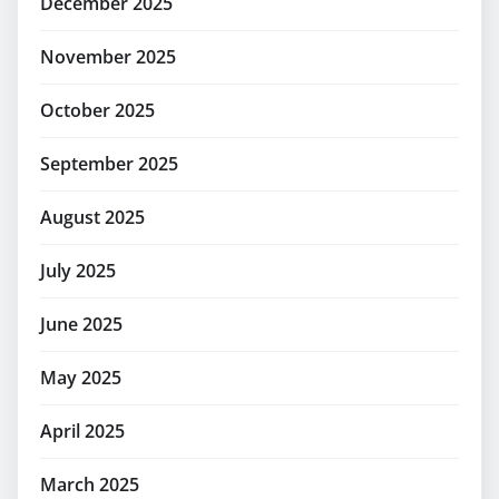
December 2025
November 2025
October 2025
September 2025
August 2025
July 2025
June 2025
May 2025
April 2025
March 2025