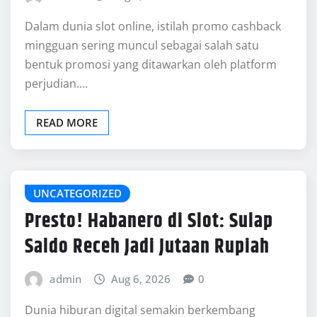
Dalam dunia slot online, istilah promo cashback
mingguan sering muncul sebagai salah satu
bentuk promosi yang ditawarkan oleh platform
perjudian.…
READ MORE
UNCATEGORIZED
Presto! Habanero di Slot: Sulap
Saldo Receh Jadi Jutaan Rupiah
admin
Aug 6, 2026
0
Dunia hiburan digital semakin berkembang