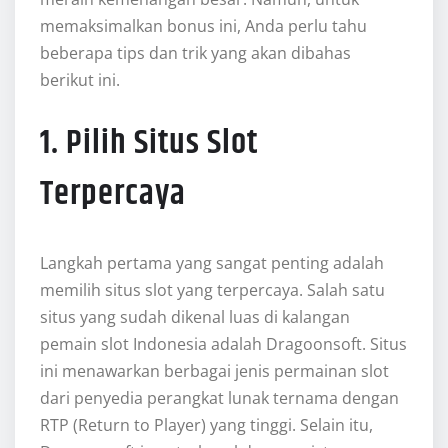
memaksimalkan bonus ini, Anda perlu tahu
beberapa tips dan trik yang akan dibahas
berikut ini.
1. Pilih Situs Slot
Terpercaya
Langkah pertama yang sangat penting adalah
memilih situs slot yang terpercaya. Salah satu
situs yang sudah dikenal luas di kalangan
pemain slot Indonesia adalah Dragoonsoft. Situs
ini menawarkan berbagai jenis permainan slot
dari penyedia perangkat lunak ternama dengan
RTP (Return to Player) yang tinggi. Selain itu,