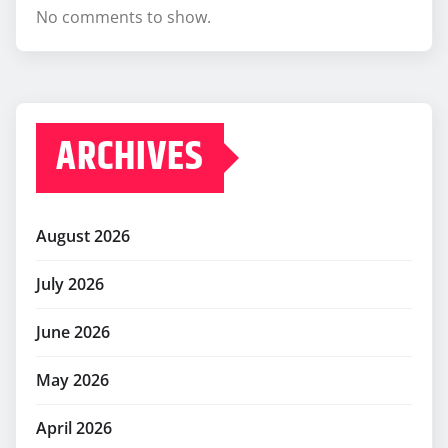
No comments to show.
ARCHIVES
August 2026
July 2026
June 2026
May 2026
April 2026