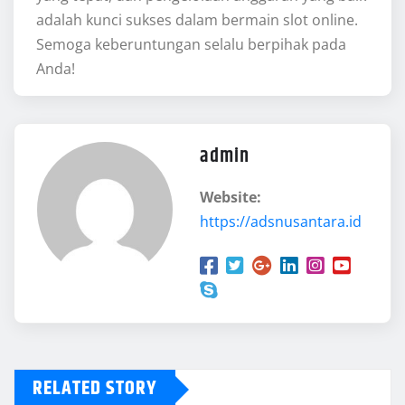
adalah kunci sukses dalam bermain slot online.
Semoga keberuntungan selalu berpihak pada
Anda!
admin
Website:
https://adsnusantara.id
RELATED STORY