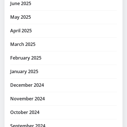
June 2025
May 2025
April 2025
March 2025
February 2025
January 2025
December 2024
November 2024
October 2024
September 2024