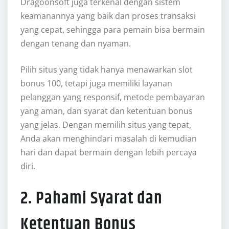
Dragoonsoft juga terkenal dengan sistem
keamanannya yang baik dan proses transaksi
yang cepat, sehingga para pemain bisa bermain
dengan tenang dan nyaman.
Pilih situs yang tidak hanya menawarkan slot
bonus 100, tetapi juga memiliki layanan
pelanggan yang responsif, metode pembayaran
yang aman, dan syarat dan ketentuan bonus
yang jelas. Dengan memilih situs yang tepat,
Anda akan menghindari masalah di kemudian
hari dan dapat bermain dengan lebih percaya
diri.
2. Pahami Syarat dan
Ketentuan Bonus