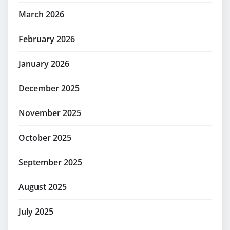
March 2026
February 2026
January 2026
December 2025
November 2025
October 2025
September 2025
August 2025
July 2025