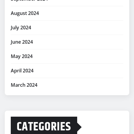
August 2024
July 2024
June 2024
May 2024
April 2024
March 2024
CATEGORIES