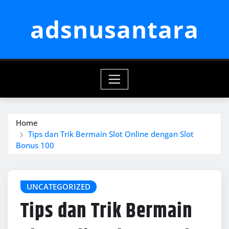
Skip
adsnusantara
to
content
Home
Tips dan Trik Bermain Slot Online dengan Slot
Bonus 100
UNCATEGORIZED
Tips dan Trik Bermain