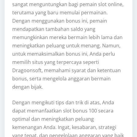
sangat menguntungkan bagi pemain slot online,
terutama yang baru memulai permainan.
Dengan menggunakan bonus ini, pemain
mendapatkan tambahan saldo yang
memungkinkan mereka bermain lebih lama dan
meningkatkan peluang untuk menang. Namun,
untuk memaksimalkan bonus ini, Anda perlu
memilih situs yang terpercaya seperti
Dragoonsoft, memahami syarat dan ketentuan
bonus, serta mengelola anggaran bermain
dengan bijak.
Dengan mengikuti tips dan trik di atas, Anda
dapat memanfaatkan slot bonus 100 secara
optimal dan meningkatkan peluang
kemenangan Anda. Ingat, kesabaran, strategi
yang tepat, dan pengelolaan anggaran yang baik