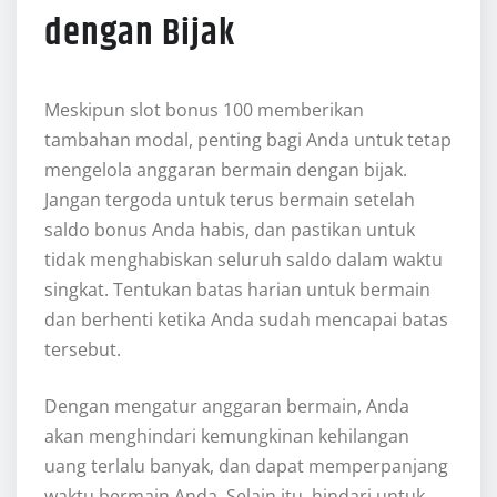
dengan Bijak
Meskipun slot bonus 100 memberikan
tambahan modal, penting bagi Anda untuk tetap
mengelola anggaran bermain dengan bijak.
Jangan tergoda untuk terus bermain setelah
saldo bonus Anda habis, dan pastikan untuk
tidak menghabiskan seluruh saldo dalam waktu
singkat. Tentukan batas harian untuk bermain
dan berhenti ketika Anda sudah mencapai batas
tersebut.
Dengan mengatur anggaran bermain, Anda
akan menghindari kemungkinan kehilangan
uang terlalu banyak, dan dapat memperpanjang
waktu bermain Anda. Selain itu, hindari untuk