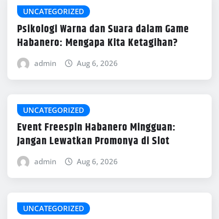
UNCATEGORIZED
Psikologi Warna dan Suara dalam Game
Habanero: Mengapa Kita Ketagihan?
admin
Aug 6, 2026
UNCATEGORIZED
Event Freespin Habanero Mingguan:
Jangan Lewatkan Promonya di Slot
admin
Aug 6, 2026
UNCATEGORIZED