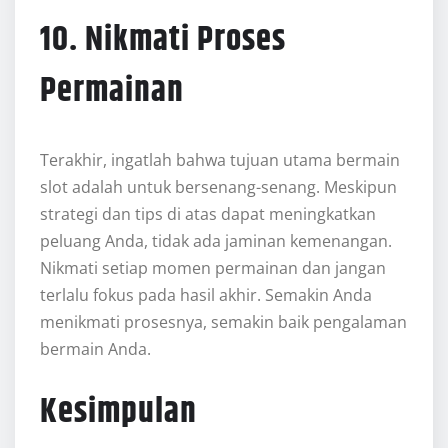
10. Nikmati Proses
Permainan
Terakhir, ingatlah bahwa tujuan utama bermain
slot adalah untuk bersenang-senang. Meskipun
strategi dan tips di atas dapat meningkatkan
peluang Anda, tidak ada jaminan kemenangan.
Nikmati setiap momen permainan dan jangan
terlalu fokus pada hasil akhir. Semakin Anda
menikmati prosesnya, semakin baik pengalaman
bermain Anda.
Kesimpulan