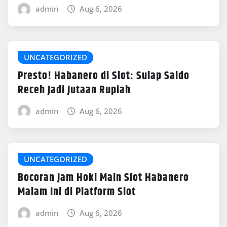
admin
Aug 6, 2026
UNCATEGORIZED
Presto! Habanero di Slot: Sulap Saldo
Receh Jadi Jutaan Rupiah
admin
Aug 6, 2026
UNCATEGORIZED
Bocoran Jam Hoki Main Slot Habanero
Malam Ini di Platform Slot
admin
Aug 6, 2026