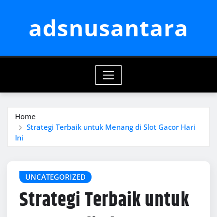
Skip
adsnusantara
to
content
Home
Strategi Terbaik untuk Menang di Slot Gacor Hari
Ini
UNCATEGORIZED
Strategi Terbaik untuk