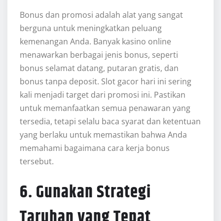
Bonus dan promosi adalah alat yang sangat
berguna untuk meningkatkan peluang
kemenangan Anda. Banyak kasino online
menawarkan berbagai jenis bonus, seperti
bonus selamat datang, putaran gratis, dan
bonus tanpa deposit. Slot gacor hari ini sering
kali menjadi target dari promosi ini. Pastikan
untuk memanfaatkan semua penawaran yang
tersedia, tetapi selalu baca syarat dan ketentuan
yang berlaku untuk memastikan bahwa Anda
memahami bagaimana cara kerja bonus
tersebut.
6. Gunakan Strategi
Taruhan yang Tepat