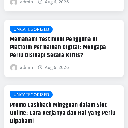
admin
Aug 6, 2026
UNCATEGORIZED
Memahami Testimoni Pengguna di
Platform Permainan Digital: Mengapa
Perlu Disikapi Secara Kritis?
admin
Aug 6, 2026
UNCATEGORIZED
Promo Cashback Mingguan dalam Slot
Online: Cara Kerjanya dan Hal yang Perlu
Dipahami