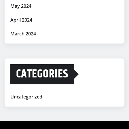
May 2024
April 2024
March 2024
CATEGORIES
Uncategorized