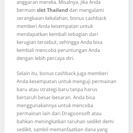
anggaran mereka. Misalnya, jika Anda
bermain
slot Thailand
dan mengalami
serangkaian kekalahan, bonus cashback
memberi Anda kesempatan untuk
mendapatkan kembali sebagian dari
kerugian tersebut, sehingga Anda bisa
kembali mencoba peruntungan Anda
dengan lebih percaya diri.
Selain itu, bonus cashback juga memberi
Anda kesempatan untuk menguji permainan
baru atau strategi baru tanpa harus
bertaruh besar-besaran. Anda bisa
menggunakannya untuk mencoba
permainan lain dari Dragoonsoft atau
bahkan meningkatkan taruhan sedikit demi
sedikit, sambil memanfaatkan dana yang