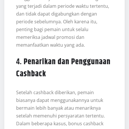
yang terjadi dalam periode waktu tertentu,
dan tidak dapat digabungkan dengan
periode sebelumnya. Oleh karena itu,
penting bagi pemain untuk selalu
memeriksa jadwal promosi dan
memanfaatkan waktu yang ada.
4.
Penarikan dan Penggunaan
Cashback
Setelah cashback diberikan, pemain
biasanya dapat menggunakannya untuk
bermain lebih banyak atau menariknya
setelah memenuhi persyaratan tertentu.
Dalam beberapa kasus, bonus cashback