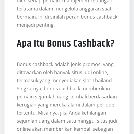
oleh setiap pemain: manajemen keuangan,
terutama dalam mengelola anggaran saat
bermain. Ini di sinilah peran bonus cashback
menjadi penting.
Apa Itu Bonus Cashback?
Bonus cashback adalah jenis promosi yang
ditawarkan oleh banyak situs judi online,
termasuk yang menyediakan slot Thailand.
Singkatnya, bonus cashback memberikan
pemain sejumlah uang kembali berdasarkan
kerugian yang mereka alami dalam periode
tertentu. Misalnya, jika Anda kehilangan
sejumlah uang dalam satu minggu, situs judi
online akan memberikan kembali sebagian