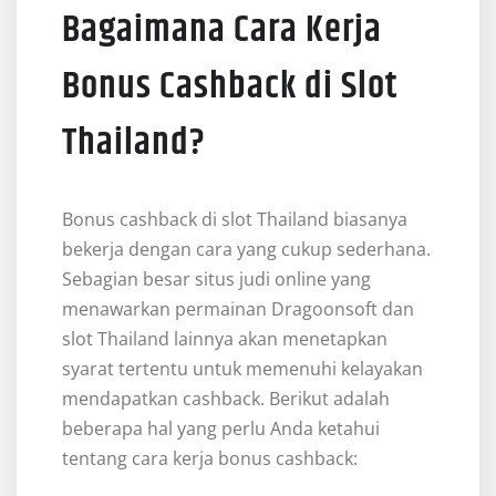
Bagaimana Cara Kerja
Bonus Cashback di Slot
Thailand?
Bonus cashback di slot Thailand biasanya
bekerja dengan cara yang cukup sederhana.
Sebagian besar situs judi online yang
menawarkan permainan Dragoonsoft dan
slot Thailand lainnya akan menetapkan
syarat tertentu untuk memenuhi kelayakan
mendapatkan cashback. Berikut adalah
beberapa hal yang perlu Anda ketahui
tentang cara kerja bonus cashback: