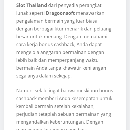
Slot Thailand
dari penyedia perangkat
lunak seperti
Dragoonsoft
menawarkan
pengalaman bermain yang luar biasa
dengan berbagai fitur menarik dan peluang
besar untuk menang. Dengan memahami
cara kerja bonus cashback, Anda dapat
mengelola anggaran permainan dengan
lebih baik dan memperpanjang waktu
bermain Anda tanpa khawatir kehilangan
segalanya dalam sekejap.
Namun, selalu ingat bahwa meskipun bonus
cashback memberi Anda kesempatan untuk
kembali bermain setelah kekalahan,
perjudian tetaplah sebuah permainan yang
mengandalkan keberuntungan. Dengan
manajemen keuangan yang baik,