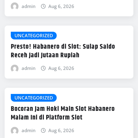
admin
Aug 6, 2026
UNCATEGORIZED
Presto! Habanero di Slot: Sulap Saldo
Receh Jadi Jutaan Rupiah
admin
Aug 6, 2026
UNCATEGORIZED
Bocoran Jam Hoki Main Slot Habanero
Malam Ini di Platform Slot
admin
Aug 6, 2026