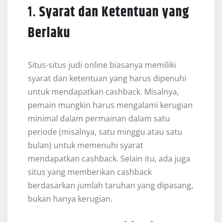
1.
Syarat dan Ketentuan yang
Berlaku
Situs-situs judi online biasanya memiliki
syarat dan ketentuan yang harus dipenuhi
untuk mendapatkan cashback. Misalnya,
pemain mungkin harus mengalami kerugian
minimal dalam permainan dalam satu
periode (misalnya, satu minggu atau satu
bulan) untuk memenuhi syarat
mendapatkan cashback. Selain itu, ada juga
situs yang memberikan cashback
berdasarkan jumlah taruhan yang dipasang,
bukan hanya kerugian.