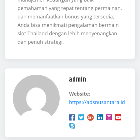
pemahaman yang tepat tentang permainan,
dan memanfaatkan bonus yang tersedia,
Anda bisa menikmati pengalaman bermain
slot Thailand dengan lebih menyenangkan
dan penuh strategi.
admin
Website:
https://adsnusantara.id