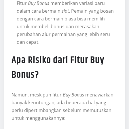
Fitur
Buy Bonus
memberikan variasi baru
dalam cara bermain
slot
. Pemain yang bosan
dengan cara bermain biasa bisa memilih
untuk membeli bonus dan merasakan
perubahan alur permainan yang lebih seru
dan cepat.
Apa Risiko dari Fitur Buy
Bonus?
Namun, meskipun fitur
Buy Bonus
menawarkan
banyak keuntungan, ada beberapa hal yang
perlu dipertimbangkan sebelum memutuskan
untuk menggunakannya: