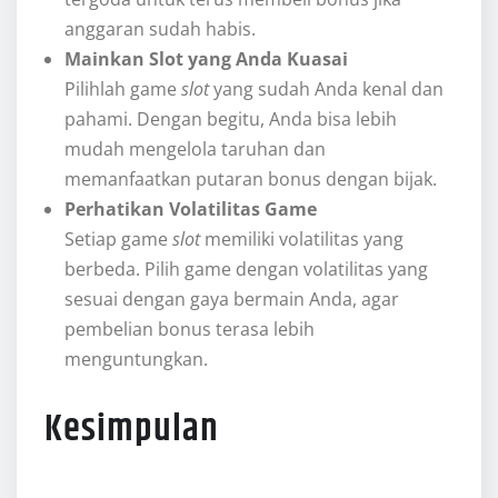
anggaran sudah habis.
Mainkan Slot yang Anda Kuasai
Pilihlah game
slot
yang sudah Anda kenal dan
pahami. Dengan begitu, Anda bisa lebih
mudah mengelola taruhan dan
memanfaatkan putaran bonus dengan bijak.
Perhatikan Volatilitas Game
Setiap game
slot
memiliki volatilitas yang
berbeda. Pilih game dengan volatilitas yang
sesuai dengan gaya bermain Anda, agar
pembelian bonus terasa lebih
menguntungkan.
Kesimpulan