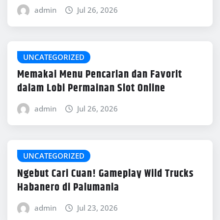
admin
Jul 26, 2026
UNCATEGORIZED
Memakai Menu Pencarian dan Favorit
dalam Lobi Permainan Slot Online
admin
Jul 26, 2026
UNCATEGORIZED
Ngebut Cari Cuan! Gameplay Wild Trucks
Habanero di Palumania
admin
Jul 23, 2026