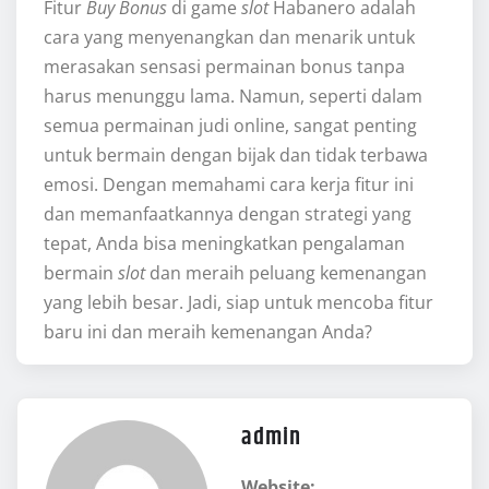
Fitur
Buy Bonus
di game
slot
Habanero adalah
cara yang menyenangkan dan menarik untuk
merasakan sensasi permainan bonus tanpa
harus menunggu lama. Namun, seperti dalam
semua permainan judi online, sangat penting
untuk bermain dengan bijak dan tidak terbawa
emosi. Dengan memahami cara kerja fitur ini
dan memanfaatkannya dengan strategi yang
tepat, Anda bisa meningkatkan pengalaman
bermain
slot
dan meraih peluang kemenangan
yang lebih besar. Jadi, siap untuk mencoba fitur
baru ini dan meraih kemenangan Anda?
admin
Website: