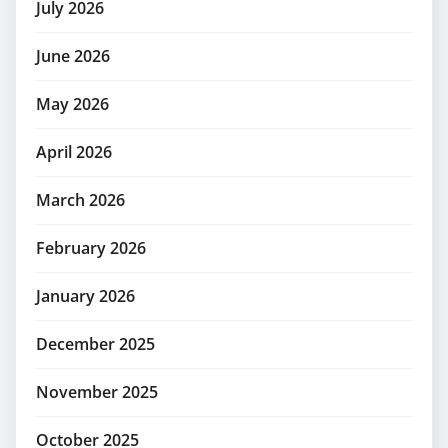
July 2026
June 2026
May 2026
April 2026
March 2026
February 2026
January 2026
December 2025
November 2025
October 2025