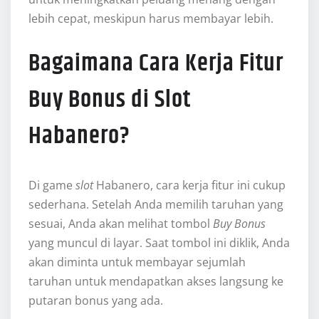
lebih cepat, meskipun harus membayar lebih.
Bagaimana Cara Kerja Fitur
Buy Bonus di Slot
Habanero?
Di game
slot
Habanero, cara kerja fitur ini cukup
sederhana. Setelah Anda memilih taruhan yang
sesuai, Anda akan melihat tombol
Buy Bonus
yang muncul di layar. Saat tombol ini diklik, Anda
akan diminta untuk membayar sejumlah
taruhan untuk mendapatkan akses langsung ke
putaran bonus yang ada.