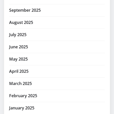
September 2025
August 2025
July 2025
June 2025
May 2025
April 2025
March 2025
February 2025
January 2025