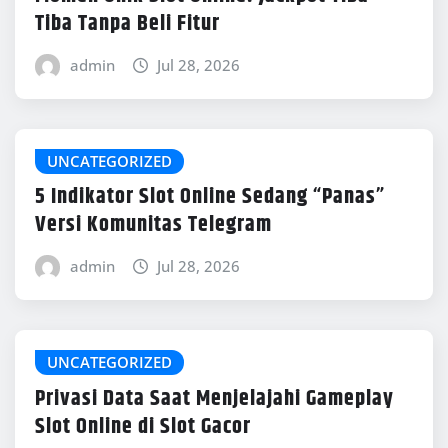
Tiba Tanpa Beli Fitur
admin
Jul 28, 2026
UNCATEGORIZED
5 Indikator Slot Online Sedang “Panas”
Versi Komunitas Telegram
admin
Jul 28, 2026
UNCATEGORIZED
Privasi Data Saat Menjelajahi Gameplay
Slot Online di Slot Gacor