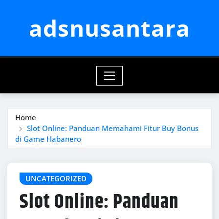
Skip
adsnusantara
to
content
Home
Slot Online: Panduan Memahami Fitur Buy Bonus
di Game Habanero
UNCATEGORIZED
Slot Online: Panduan