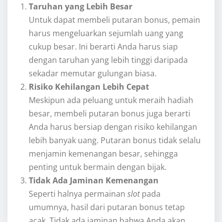
Taruhan yang Lebih Besar
Untuk dapat membeli putaran bonus, pemain
harus mengeluarkan sejumlah uang yang
cukup besar. Ini berarti Anda harus siap
dengan taruhan yang lebih tinggi daripada
sekadar memutar gulungan biasa.
Risiko Kehilangan Lebih Cepat
Meskipun ada peluang untuk meraih hadiah
besar, membeli putaran bonus juga berarti
Anda harus bersiap dengan risiko kehilangan
lebih banyak uang. Putaran bonus tidak selalu
menjamin kemenangan besar, sehingga
penting untuk bermain dengan bijak.
Tidak Ada Jaminan Kemenangan
Seperti halnya permainan
slot
pada
umumnya, hasil dari putaran bonus tetap
acak. Tidak ada jaminan bahwa Anda akan