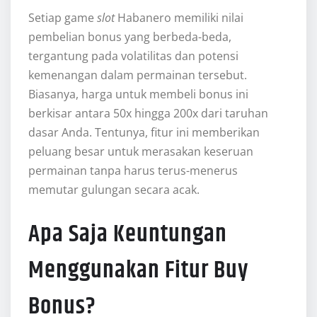
Setiap game
slot
Habanero memiliki nilai
pembelian bonus yang berbeda-beda,
tergantung pada volatilitas dan potensi
kemenangan dalam permainan tersebut.
Biasanya, harga untuk membeli bonus ini
berkisar antara 50x hingga 200x dari taruhan
dasar Anda. Tentunya, fitur ini memberikan
peluang besar untuk merasakan keseruan
permainan tanpa harus terus-menerus
memutar gulungan secara acak.
Apa Saja Keuntungan
Menggunakan Fitur Buy
Bonus?