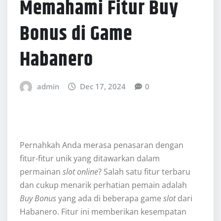
Memahami Fitur Buy
Bonus di Game
Habanero
admin
Dec 17, 2024
0
Pernahkah Anda merasa penasaran dengan
fitur-fitur unik yang ditawarkan dalam
permainan
slot online
? Salah satu fitur terbaru
dan cukup menarik perhatian pemain adalah
Buy Bonus
yang ada di beberapa game
slot
dari
Habanero. Fitur ini memberikan kesempatan