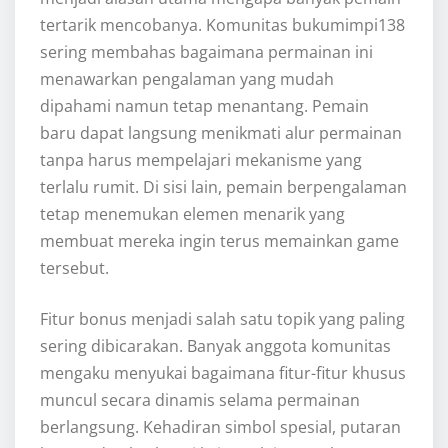
tertarik mencobanya. Komunitas bukumimpi138
sering membahas bagaimana permainan ini
menawarkan pengalaman yang mudah
dipahami namun tetap menantang. Pemain
baru dapat langsung menikmati alur permainan
tanpa harus mempelajari mekanisme yang
terlalu rumit. Di sisi lain, pemain berpengalaman
tetap menemukan elemen menarik yang
membuat mereka ingin terus memainkan game
tersebut.
Fitur bonus menjadi salah satu topik yang paling
sering dibicarakan. Banyak anggota komunitas
mengaku menyukai bagaimana fitur-fitur khusus
muncul secara dinamis selama permainan
berlangsung. Kehadiran simbol spesial, putaran