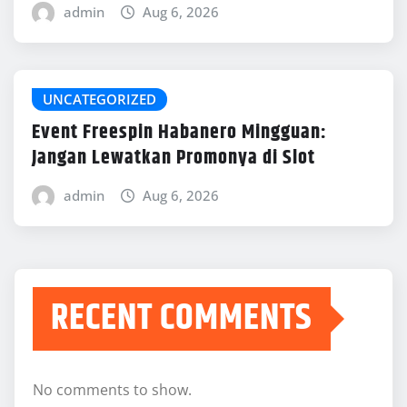
admin
Aug 6, 2026
UNCATEGORIZED
Event Freespin Habanero Mingguan:
Jangan Lewatkan Promonya di Slot
admin
Aug 6, 2026
RECENT COMMENTS
No comments to show.