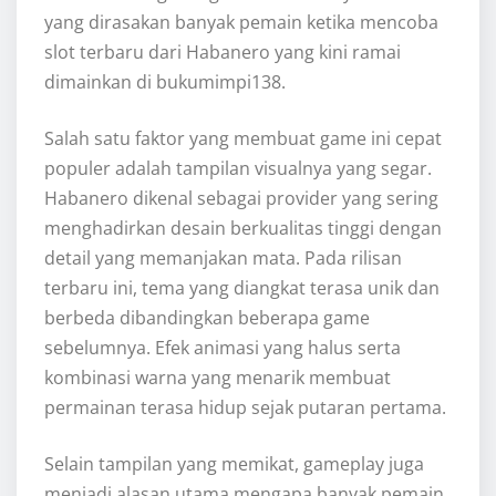
yang dirasakan banyak pemain ketika mencoba
slot terbaru dari Habanero yang kini ramai
dimainkan di bukumimpi138.
Salah satu faktor yang membuat game ini cepat
populer adalah tampilan visualnya yang segar.
Habanero dikenal sebagai provider yang sering
menghadirkan desain berkualitas tinggi dengan
detail yang memanjakan mata. Pada rilisan
terbaru ini, tema yang diangkat terasa unik dan
berbeda dibandingkan beberapa game
sebelumnya. Efek animasi yang halus serta
kombinasi warna yang menarik membuat
permainan terasa hidup sejak putaran pertama.
Selain tampilan yang memikat, gameplay juga
menjadi alasan utama mengapa banyak pemain