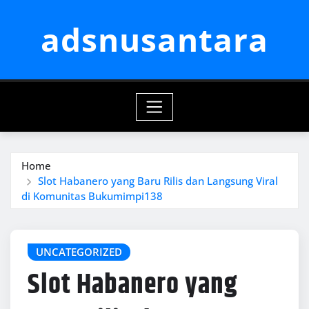
Skip
adsnusantara
to
content
Home
Slot Habanero yang Baru Rilis dan Langsung Viral
di Komunitas Bukumimpi138
UNCATEGORIZED
Slot Habanero yang