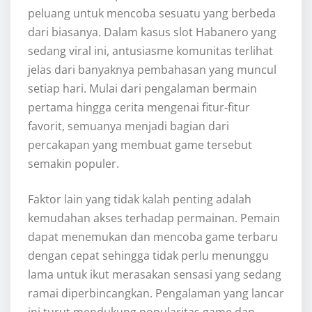
peluang untuk mencoba sesuatu yang berbeda
dari biasanya. Dalam kasus slot Habanero yang
sedang viral ini, antusiasme komunitas terlihat
jelas dari banyaknya pembahasan yang muncul
setiap hari. Mulai dari pengalaman bermain
pertama hingga cerita mengenai fitur-fitur
favorit, semuanya menjadi bagian dari
percakapan yang membuat game tersebut
semakin populer.
Faktor lain yang tidak kalah penting adalah
kemudahan akses terhadap permainan. Pemain
dapat menemukan dan mencoba game terbaru
dengan cepat sehingga tidak perlu menunggu
lama untuk ikut merasakan sensasi yang sedang
ramai diperbincangkan. Pengalaman yang lancar