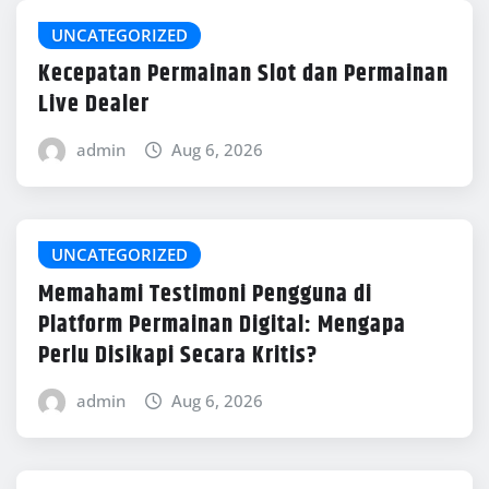
UNCATEGORIZED
Kecepatan Permainan Slot dan Permainan
Live Dealer
admin
Aug 6, 2026
UNCATEGORIZED
Memahami Testimoni Pengguna di
Platform Permainan Digital: Mengapa
Perlu Disikapi Secara Kritis?
admin
Aug 6, 2026