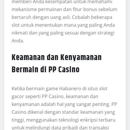
memberi Anda kesempatan untuk memahami
mekanisme permainan dan fitur bonus sebelum
bertaruh dengan uang asli. Cobalah beberapa
slot untuk menentukan mana yang paling Anda
nikmati dan yang paling sesuai dengan strategi
Anda.
Keamanan dan Kenyamanan
Bermain di PP Casino
Ketika bermain game Habanero di situs slot
gacor seperti PP Casino, keamanan dan
kenyamanan adalah hal yang sangat penting. PP
Casino dikenal dengan standar keamanan yang
tinggi, menggunakan teknologi enkripsi terbaru
untuk melindungi data pribadi dan transaksi