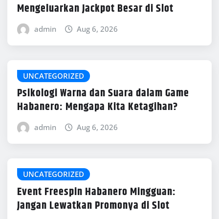
Mengeluarkan Jackpot Besar di Slot
admin
Aug 6, 2026
UNCATEGORIZED
Psikologi Warna dan Suara dalam Game
Habanero: Mengapa Kita Ketagihan?
admin
Aug 6, 2026
UNCATEGORIZED
Event Freespin Habanero Mingguan:
Jangan Lewatkan Promonya di Slot