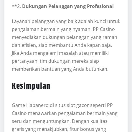
**2.
Dukungan Pelanggan yang Profesional
Layanan pelanggan yang baik adalah kunci untuk
pengalaman bermain yang nyaman. PP Casino
menyediakan dukungan pelanggan yang ramah
dan efisien, siap membantu Anda kapan saja.
Jika Anda mengalami masalah atau memiliki
pertanyaan, tim dukungan mereka siap
memberikan bantuan yang Anda butuhkan.
Kesimpulan
Game Habanero di situs slot gacor seperti PP
Casino menawarkan pengalaman bermain yang
seru dan menguntungkan. Dengan kualitas
grafis yang menakjubkan, fitur bonus yang