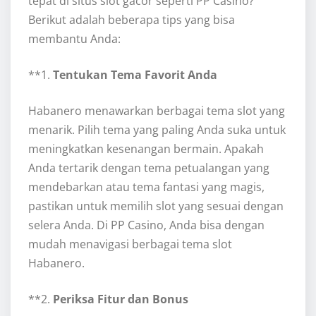
tepat di situs slot gacor seperti PP Casino?
Berikut adalah beberapa tips yang bisa
membantu Anda:
**1.
Tentukan Tema Favorit Anda
Habanero menawarkan berbagai tema slot yang
menarik. Pilih tema yang paling Anda suka untuk
meningkatkan kesenangan bermain. Apakah
Anda tertarik dengan tema petualangan yang
mendebarkan atau tema fantasi yang magis,
pastikan untuk memilih slot yang sesuai dengan
selera Anda. Di PP Casino, Anda bisa dengan
mudah menavigasi berbagai tema slot
Habanero.
**2.
Periksa Fitur dan Bonus