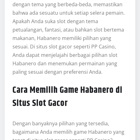
dengan tema yang berbeda-beda, memastikan
bahwa ada sesuatu untuk setiap selera pemain.
Apakah Anda suka slot dengan tema
petualangan, fantasi, atau bahkan slot bertema
makanan, Habanero memiliki pilihan yang
sesuai. Di situs slot gacor seperti PP Casino,
Anda dapat menjelajahi berbagai pilihan slot
Habanero dan menemukan permainan yang
paling sesuai dengan preferensi Anda.
Cara Memilih Game Habanero di
Situs Slot Gacor
Dengan banyaknya pilihan yang tersedia,
bagaimana Anda memilih game Habanero yang