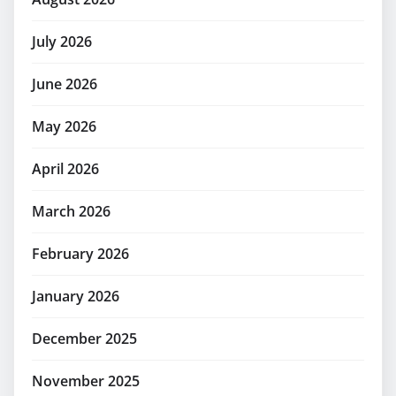
July 2026
June 2026
May 2026
April 2026
March 2026
February 2026
January 2026
December 2025
November 2025