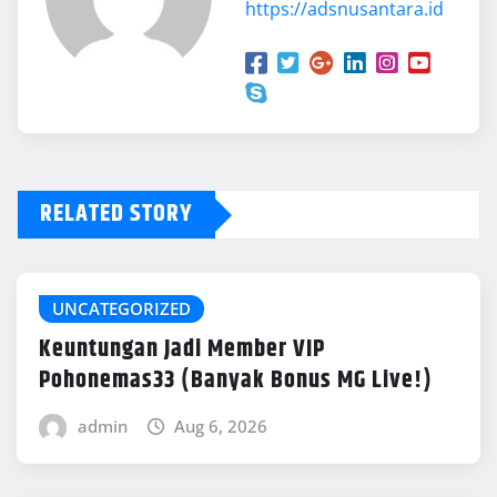
https://adsnusantara.id
RELATED STORY
UNCATEGORIZED
Keuntungan Jadi Member VIP
Pohonemas33 (Banyak Bonus MG Live!)
admin
Aug 6, 2026