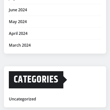
June 2024
May 2024
April 2024
March 2024
CATEGORIES
Uncategorized