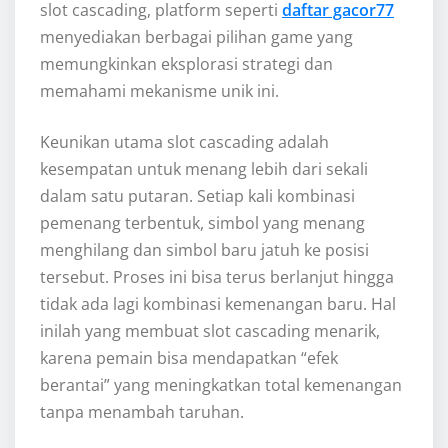
slot cascading, platform seperti
daftar gacor77
menyediakan berbagai pilihan game yang
memungkinkan eksplorasi strategi dan
memahami mekanisme unik ini.
Keunikan utama slot cascading adalah
kesempatan untuk menang lebih dari sekali
dalam satu putaran. Setiap kali kombinasi
pemenang terbentuk, simbol yang menang
menghilang dan simbol baru jatuh ke posisi
tersebut. Proses ini bisa terus berlanjut hingga
tidak ada lagi kombinasi kemenangan baru. Hal
inilah yang membuat slot cascading menarik,
karena pemain bisa mendapatkan “efek
berantai” yang meningkatkan total kemenangan
tanpa menambah taruhan.