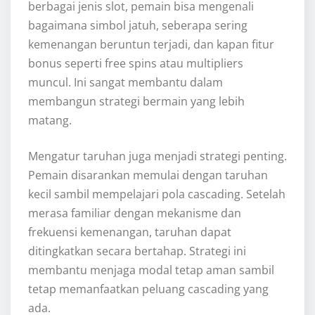
berbagai jenis slot, pemain bisa mengenali
bagaimana simbol jatuh, seberapa sering
kemenangan beruntun terjadi, dan kapan fitur
bonus seperti free spins atau multipliers
muncul. Ini sangat membantu dalam
membangun strategi bermain yang lebih
matang.
Mengatur taruhan juga menjadi strategi penting.
Pemain disarankan memulai dengan taruhan
kecil sambil mempelajari pola cascading. Setelah
merasa familiar dengan mekanisme dan
frekuensi kemenangan, taruhan dapat
ditingkatkan secara bertahap. Strategi ini
membantu menjaga modal tetap aman sambil
tetap memanfaatkan peluang cascading yang
ada.