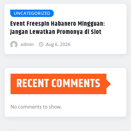
UNCATEGORIZED
Event Freespin Habanero Mingguan:
Jangan Lewatkan Promonya di Slot
admin
Aug 6, 2026
RECENT COMMENTS
No comments to show.