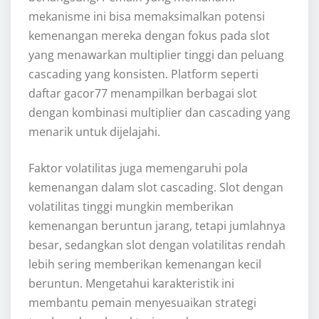
mekanisme ini bisa memaksimalkan potensi
kemenangan mereka dengan fokus pada slot
yang menawarkan multiplier tinggi dan peluang
cascading yang konsisten. Platform seperti
daftar gacor77 menampilkan berbagai slot
dengan kombinasi multiplier dan cascading yang
menarik untuk dijelajahi.
Faktor volatilitas juga memengaruhi pola
kemenangan dalam slot cascading. Slot dengan
volatilitas tinggi mungkin memberikan
kemenangan beruntun jarang, tetapi jumlahnya
besar, sedangkan slot dengan volatilitas rendah
lebih sering memberikan kemenangan kecil
beruntun. Mengetahui karakteristik ini
membantu pemain menyesuaikan strategi