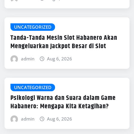
UNCATEGORIZED
Tanda-Tanda Mesin Slot Habanero Akan
Mengeluarkan Jackpot Besar di Slot
admin
Aug 6, 2026
UNCATEGORIZED
Psikologi Warna dan Suara dalam Game
Habanero: Mengapa Kita Ketagihan?
admin
Aug 6, 2026