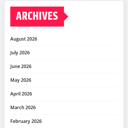
ARCHIVES
August 2026
July 2026
June 2026
May 2026
April 2026
March 2026
February 2026