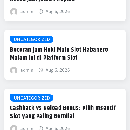
admin
Aug 6, 2026
UNCATEGORIZED
Bocoran Jam Hoki Main Slot Habanero
Malam Ini di Platform Slot
admin
Aug 6, 2026
UNCATEGORIZED
Cashback vs Reload Bonus: Pilih Insentif
Slot yang Paling Bernilai
admin
Aug 6, 2026