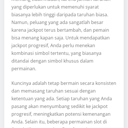
yang diperlukan untuk memenuhi syarat
biasanya lebih tinggi daripada taruhan biasa.
Namun, peluang yang ada sangatlah besar
karena jackpot terus bertambah, dan pemain
bisa menang kapan saja. Untuk mendapatkan
jackpot progresif, Anda perlu menekan
kombinasi simbol tertentu, yang biasanya
ditandai dengan simbol khusus dalam
permainan.
Kuncinya adalah tetap bermain secara konsisten
dan memasang taruhan sesuai dengan
ketentuan yang ada. Setiap taruhan yang Anda
pasang akan menyumbang sedikit ke jackpot
progresif, meningkatkan potensi kemenangan
Anda. Selain itu, beberapa permainan slot di