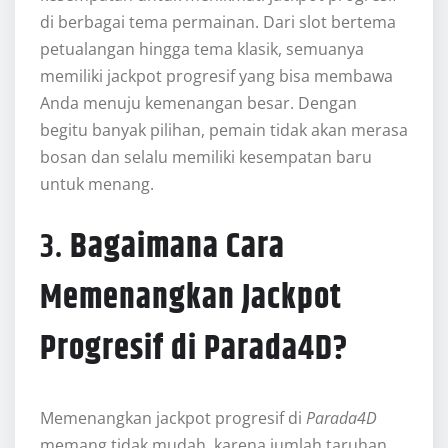
di berbagai tema permainan. Dari slot bertema
petualangan hingga tema klasik, semuanya
memiliki jackpot progresif yang bisa membawa
Anda menuju kemenangan besar. Dengan
begitu banyak pilihan, pemain tidak akan merasa
bosan dan selalu memiliki kesempatan baru
untuk menang.
3.
Bagaimana Cara
Memenangkan Jackpot
Progresif di Parada4D?
Memenangkan jackpot progresif di
Parada4D
memang tidak mudah, karena jumlah taruhan