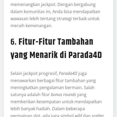
memenangkan jackpot. Dengan bergabung
dalam komunitas ini, Anda bisa mendapatkan
wawasan lebih tentang strategi terbaik untuk
meraih kemenangan.
6.
Fitur-Fitur Tambahan
yang Menarik di Parada4D
Selain jackpot progresif,
Parada4D
juga
menawarkan berbagai fitur tambahan yang
meningkatkan pengalaman bermain. Salah
satunya adalah fitur
bonus rounds
yang
memberikan kesempatan untuk mendapatkan
lebih banyak hadiah. Dalam beberapa
permainan slot, ada juga simbol
wild
dan
scatter