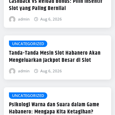
Cashback vs Reload Bonus: Pilih Insentif
Slot yang Paling Bernilai
admin
Aug 6, 2026
UNCATEGORIZED
Tanda-Tanda Mesin Slot Habanero Akan
Mengeluarkan Jackpot Besar di Slot
admin
Aug 6, 2026
UNCATEGORIZED
Psikologi Warna dan Suara dalam Game
Habanero: Mengapa Kita Ketagihan?