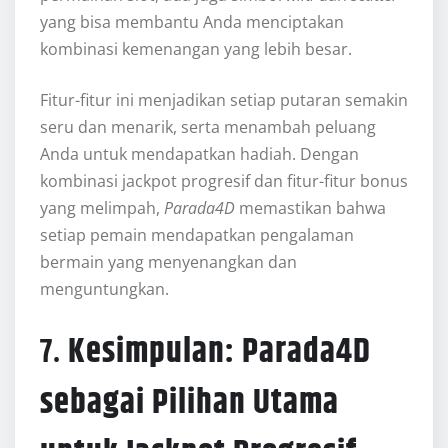
yang bisa membantu Anda menciptakan
kombinasi kemenangan yang lebih besar.
Fitur-fitur ini menjadikan setiap putaran semakin
seru dan menarik, serta menambah peluang
Anda untuk mendapatkan hadiah. Dengan
kombinasi jackpot progresif dan fitur-fitur bonus
yang melimpah,
Parada4D
memastikan bahwa
setiap pemain mendapatkan pengalaman
bermain yang menyenangkan dan
menguntungkan.
7.
Kesimpulan: Parada4D
sebagai Pilihan Utama