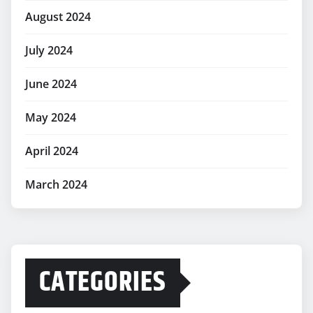
August 2024
July 2024
June 2024
May 2024
April 2024
March 2024
CATEGORIES