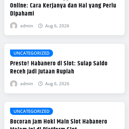
Online: Cara Kerjanya dan Hal yang Perlu
Dipahami
admin
Aug 6, 2026
UNCATEGORIZED
Presto! Habanero di Slot: Sulap Saldo
Receh Jadi Jutaan Rupiah
admin
Aug 6, 2026
UNCATEGORIZED
Bocoran Jam Hoki Main Slot Habanero