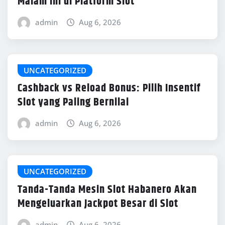
Malam Ini di Platform Slot
admin
Aug 6, 2026
UNCATEGORIZED
Cashback vs Reload Bonus: Pilih Insentif
Slot yang Paling Bernilai
admin
Aug 6, 2026
UNCATEGORIZED
Tanda-Tanda Mesin Slot Habanero Akan
Mengeluarkan Jackpot Besar di Slot
admin
Aug 6, 2026