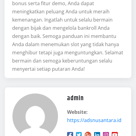
bonus serta fitur demo, Anda dapat
meningkatkan peluang Anda untuk meraih
kemenangan. Ingatlah untuk selalu bermain
dengan bijak dan mengelola bankroll Anda
dengan baik. Semoga panduan ini membantu
Anda dalam menemukan slot yang tidak hanya
menghibur tetapi juga menguntungkan. Selamat
bermain dan semoga keberuntungan selalu
menyertai setiap putaran Anda!
admin
Website:
https://adsnusantara.id