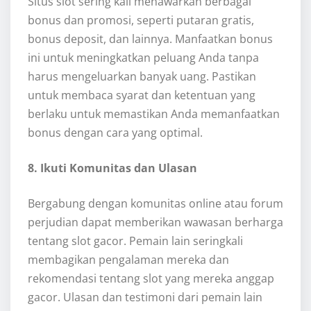
Situs slot sering kali menawarkan berbagai
bonus dan promosi, seperti putaran gratis,
bonus deposit, dan lainnya. Manfaatkan bonus
ini untuk meningkatkan peluang Anda tanpa
harus mengeluarkan banyak uang. Pastikan
untuk membaca syarat dan ketentuan yang
berlaku untuk memastikan Anda memanfaatkan
bonus dengan cara yang optimal.
8. Ikuti Komunitas dan Ulasan
Bergabung dengan komunitas online atau forum
perjudian dapat memberikan wawasan berharga
tentang slot gacor. Pemain lain seringkali
membagikan pengalaman mereka dan
rekomendasi tentang slot yang mereka anggap
gacor. Ulasan dan testimoni dari pemain lain