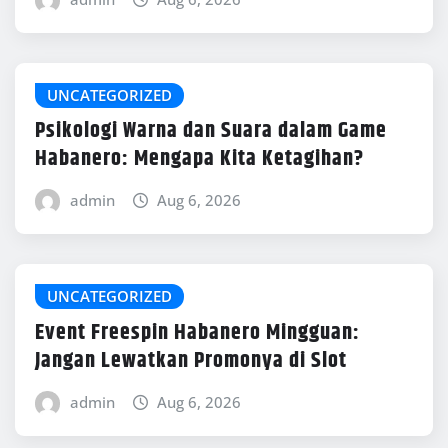
UNCATEGORIZED
Psikologi Warna dan Suara dalam Game
Habanero: Mengapa Kita Ketagihan?
admin
Aug 6, 2026
UNCATEGORIZED
Event Freespin Habanero Mingguan:
Jangan Lewatkan Promonya di Slot
admin
Aug 6, 2026