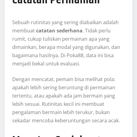
Sebuah rutinitas yang sering diabaikan adalah
membuat
catatan sederhana
. Tidak perlu
rumit, cukup tuliskan permainan apa yang
dimainkan, berapa modal yang digunakan, dan
bagaimana hasilnya. Di Poka88, data ini bisa
menjadi bekal untuk evaluasi.
Dengan mencatat, pemain bisa melihat pola:
apakah lebih sering beruntung di permainan
tertentu, atau apakah ada jam bermain yang
lebih sesuai. Rutinitas kecil ini membuat
pengalaman bermain lebih terukur, bukan
sekadar mencoba keberuntungan secara acak.