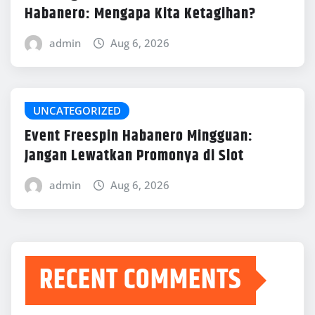
Habanero: Mengapa Kita Ketagihan?
admin
Aug 6, 2026
UNCATEGORIZED
Event Freespin Habanero Mingguan:
Jangan Lewatkan Promonya di Slot
admin
Aug 6, 2026
RECENT COMMENTS