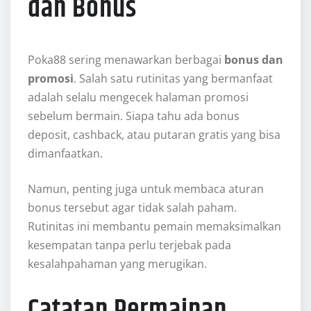
dan Bonus
Poka88 sering menawarkan berbagai
bonus dan
promosi
. Salah satu rutinitas yang bermanfaat
adalah selalu mengecek halaman promosi
sebelum bermain. Siapa tahu ada bonus
deposit, cashback, atau putaran gratis yang bisa
dimanfaatkan.
Namun, penting juga untuk membaca aturan
bonus tersebut agar tidak salah paham.
Rutinitas ini membantu pemain memaksimalkan
kesempatan tanpa perlu terjebak pada
kesalahpahaman yang merugikan.
Catatan Permainan