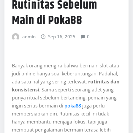
Rutinitas Sebelum
Main di Poka88
admin
Sep 16, 2025
0
Banyak orang mengira bahwa bermain slot atau
judi online hanya soal keberuntungan. Padahal,
ada satu hal yang sering terlewat:
rutinitas dan
konsistensi
. Sama seperti seorang atlet yang
punya ritual sebelum bertanding, pemain yang
ingin serius bermain di
poka88
juga perlu
mempersiapkan diri. Rutinitas kecil ini tidak
hanya membantu menjaga fokus, tapi juga
membuat pengalaman bermain terasa lebih