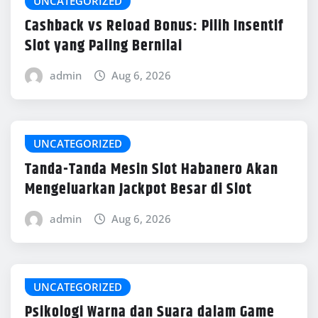
UNCATEGORIZED
Cashback vs Reload Bonus: Pilih Insentif
Slot yang Paling Bernilai
admin
Aug 6, 2026
UNCATEGORIZED
Tanda-Tanda Mesin Slot Habanero Akan
Mengeluarkan Jackpot Besar di Slot
admin
Aug 6, 2026
UNCATEGORIZED
Psikologi Warna dan Suara dalam Game