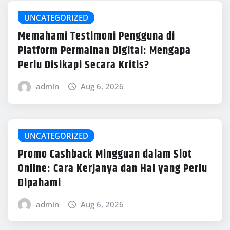
UNCATEGORIZED
Memahami Testimoni Pengguna di
Platform Permainan Digital: Mengapa
Perlu Disikapi Secara Kritis?
admin
Aug 6, 2026
UNCATEGORIZED
Promo Cashback Mingguan dalam Slot
Online: Cara Kerjanya dan Hal yang Perlu
Dipahami
admin
Aug 6, 2026