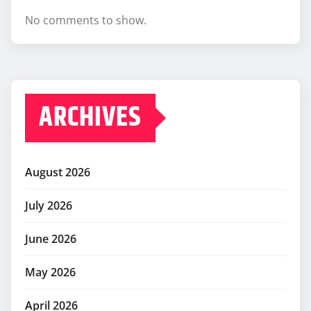
No comments to show.
ARCHIVES
August 2026
July 2026
June 2026
May 2026
April 2026