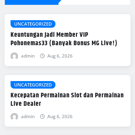
UNCATEGORIZED
Keuntungan Jadi Member VIP
Pohonemas33 (Banyak Bonus MG Live!)
admin
Aug 6, 2026
UNCATEGORIZED
Kecepatan Permainan Slot dan Permainan
Live Dealer
admin
Aug 6, 2026