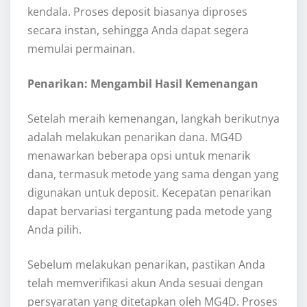
kendala. Proses deposit biasanya diproses
secara instan, sehingga Anda dapat segera
memulai permainan.
Penarikan: Mengambil Hasil Kemenangan
Setelah meraih kemenangan, langkah berikutnya
adalah melakukan penarikan dana. MG4D
menawarkan beberapa opsi untuk menarik
dana, termasuk metode yang sama dengan yang
digunakan untuk deposit. Kecepatan penarikan
dapat bervariasi tergantung pada metode yang
Anda pilih.
Sebelum melakukan penarikan, pastikan Anda
telah memverifikasi akun Anda sesuai dengan
persyaratan yang ditetapkan oleh MG4D. Proses