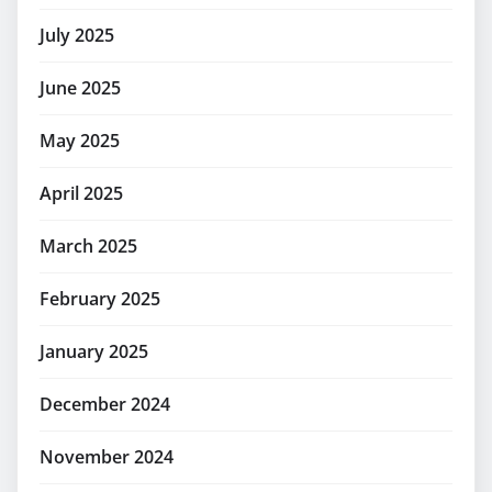
July 2025
June 2025
May 2025
April 2025
March 2025
February 2025
January 2025
December 2024
November 2024