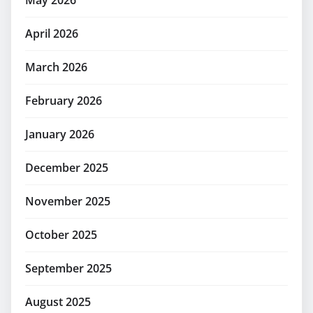
April 2026
March 2026
February 2026
January 2026
December 2025
November 2025
October 2025
September 2025
August 2025