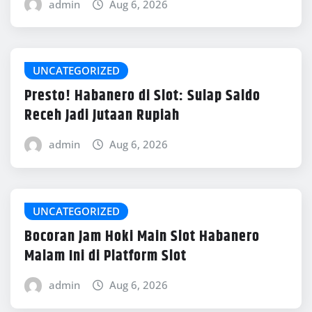
admin
Aug 6, 2026
UNCATEGORIZED
Presto! Habanero di Slot: Sulap Saldo
Receh Jadi Jutaan Rupiah
admin
Aug 6, 2026
UNCATEGORIZED
Bocoran Jam Hoki Main Slot Habanero
Malam Ini di Platform Slot
admin
Aug 6, 2026