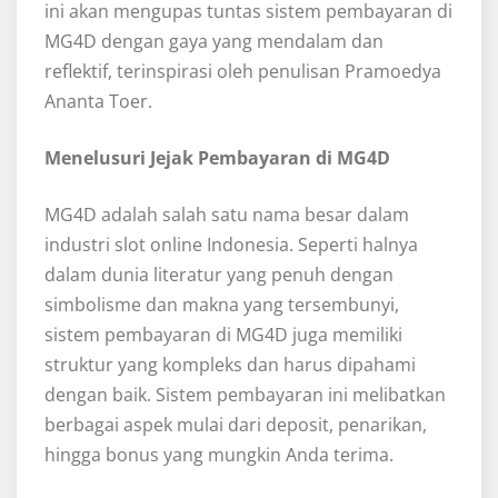
ini akan mengupas tuntas sistem pembayaran di
MG4D dengan gaya yang mendalam dan
reflektif, terinspirasi oleh penulisan Pramoedya
Ananta Toer.
Menelusuri Jejak Pembayaran di MG4D
MG4D adalah salah satu nama besar dalam
industri slot online Indonesia. Seperti halnya
dalam dunia literatur yang penuh dengan
simbolisme dan makna yang tersembunyi,
sistem pembayaran di MG4D juga memiliki
struktur yang kompleks dan harus dipahami
dengan baik. Sistem pembayaran ini melibatkan
berbagai aspek mulai dari deposit, penarikan,
hingga bonus yang mungkin Anda terima.