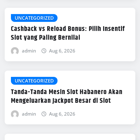
UNCATEGORIZED
Cashback vs Reload Bonus: Pilih Insentif
Slot yang Paling Bernilai
admin
Aug 6, 2026
UNCATEGORIZED
Tanda-Tanda Mesin Slot Habanero Akan
Mengeluarkan Jackpot Besar di Slot
admin
Aug 6, 2026