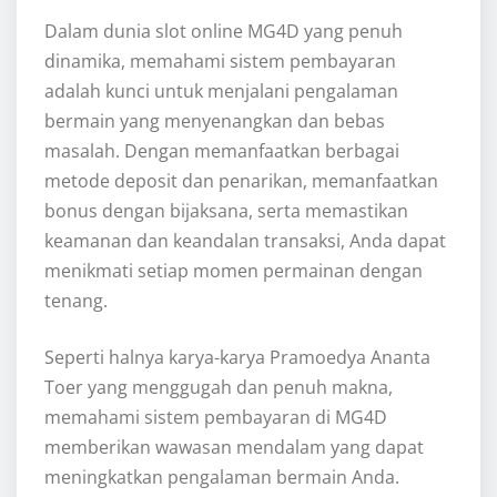
Dalam dunia slot online MG4D yang penuh
dinamika, memahami sistem pembayaran
adalah kunci untuk menjalani pengalaman
bermain yang menyenangkan dan bebas
masalah. Dengan memanfaatkan berbagai
metode deposit dan penarikan, memanfaatkan
bonus dengan bijaksana, serta memastikan
keamanan dan keandalan transaksi, Anda dapat
menikmati setiap momen permainan dengan
tenang.
Seperti halnya karya-karya Pramoedya Ananta
Toer yang menggugah dan penuh makna,
memahami sistem pembayaran di MG4D
memberikan wawasan mendalam yang dapat
meningkatkan pengalaman bermain Anda.