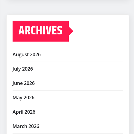
ARCHIVES
August 2026
July 2026
June 2026
May 2026
April 2026
March 2026