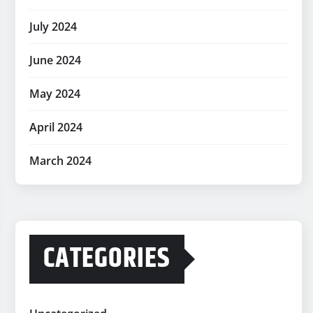
July 2024
June 2024
May 2024
April 2024
March 2024
CATEGORIES