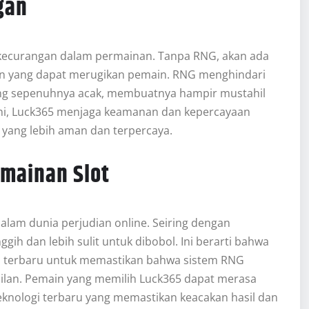
gan
ecurangan dalam permainan. Tanpa RNG, akan ada
an yang dapat merugikan pemain. RNG menghindari
ang sepenuhnya acak, membuatnya hampir mustahil
 ini, Luck365 menjaga keamanan dan kepercayaan
yang lebih aman dan terpercaya.
rmainan Slot
alam dunia perjudian online. Seiring dengan
ih dan lebih sulit untuk dibobol. Ini berarti bahwa
ogi terbaru untuk memastikan bahwa sistem RNG
ilan. Pemain yang memilih Luck365 dapat merasa
nologi terbaru yang memastikan keacakan hasil dan