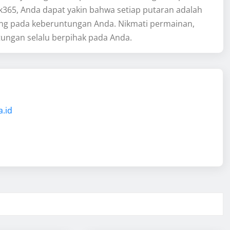
uck365, Anda dapat yakin bahwa setiap putaran adalah
g pada keberuntungan Anda. Nikmati permainan,
tungan selalu berpihak pada Anda.
a.id