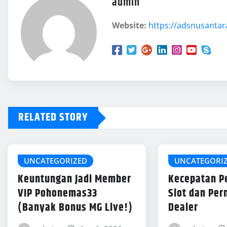
admin
Website:
https://adsnusantar
RELATED STORY
UNCATEGORIZED
UNCATEGORI
Keuntungan Jadi Member
Kecepatan P
VIP Pohonemas33
Slot dan Per
(Banyak Bonus MG Live!)
Dealer