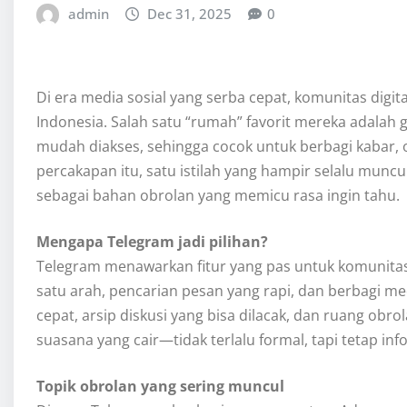
admin
Dec 31, 2025
0
Di era media sosial yang serba cepat, komunitas di
Indonesia. Salah satu “rumah” favorit mereka adalah g
mudah diakses, sehingga cocok untuk berbagi kabar, ob
percakapan itu, satu istilah yang hampir selalu munc
sebagai bahan obrolan yang memicu rasa ingin tahu.
Mengapa Telegram jadi pilihan?
Telegram menawarkan fitur yang pas untuk komunitas
satu arah, pencarian pesan yang rapi, dan berbagi medi
cepat, arsip diskusi yang bisa dilacak, dan ruang obr
suasana yang cair—tidak terlalu formal, tapi tetap info
Topik obrolan yang sering muncul