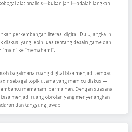
ebagai alat analisis—bukan janji—adalah langkah
n perkembangan literasi digital. Dulu, angka ini
uk diskusi yang lebih luas tentang desain game dan
ar “main” ke “memahami”.
ntoh bagaimana ruang digital bisa menjadi tempat
p hadir sebagai topik utama yang memicu diskusi—
ng membantu memahami permainan. Dengan suasana
ini bisa menjadi ruang obrolan yang menyenangkan
esadaran dan tanggung jawab.