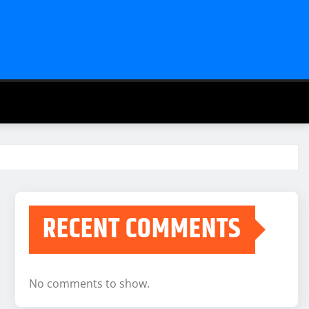
RECENT COMMENTS
No comments to show.