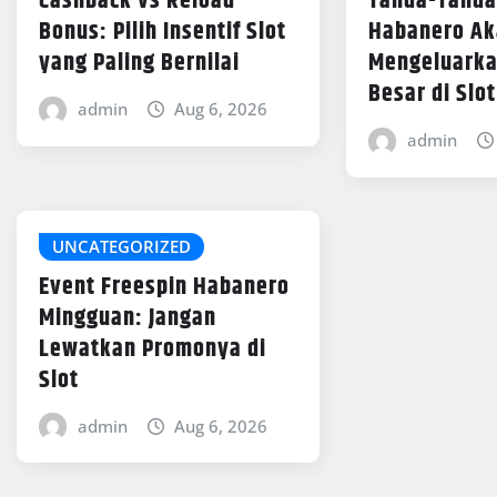
Cashback vs Reload
Tanda-Tanda
Bonus: Pilih Insentif Slot
Habanero A
yang Paling Bernilai
Mengeluarka
Besar di Slot
admin
Aug 6, 2026
admin
UNCATEGORIZED
Event Freespin Habanero
Mingguan: Jangan
Lewatkan Promonya di
Slot
admin
Aug 6, 2026