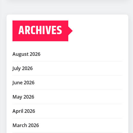
ARCHIVES
August 2026
July 2026
June 2026
May 2026
April 2026
March 2026