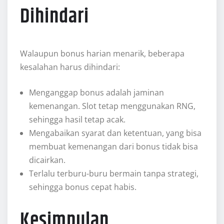
Dihindari
Walaupun bonus harian menarik, beberapa
kesalahan harus dihindari:
Menganggap bonus adalah jaminan
kemenangan. Slot tetap menggunakan RNG,
sehingga hasil tetap acak.
Mengabaikan syarat dan ketentuan, yang bisa
membuat kemenangan dari bonus tidak bisa
dicairkan.
Terlalu terburu-buru bermain tanpa strategi,
sehingga bonus cepat habis.
Kesimpulan