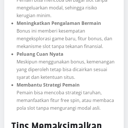
Pemain bisa mencoba berbagai slot tanpa
mengeluarkan modal, sehingga risiko
kerugian minim.
Meningkatkan Pengalaman Bermain
Bonus ini memberi kesempatan
mengeksplorasi game baru, fitur bonus, dan
mekanisme slot tanpa tekanan finansial.
Peluang Cuan Nyata
Meskipun menggunakan bonus, kemenangan
yang diperoleh tetap bisa dicairkan sesuai
syarat dan ketentuan situs.
Membantu Strategi Pemain
Pemain bisa mencoba strategi taruhan,
memanfaatkan fitur free spin, atau membaca
pola slot tanpa mengurangi modal asli.
Tips Memaksimalkan