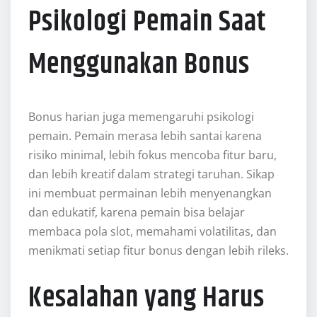
Psikologi Pemain Saat
Menggunakan Bonus
Bonus harian juga memengaruhi psikologi
pemain. Pemain merasa lebih santai karena
risiko minimal, lebih fokus mencoba fitur baru,
dan lebih kreatif dalam strategi taruhan. Sikap
ini membuat permainan lebih menyenangkan
dan edukatif, karena pemain bisa belajar
membaca pola slot, memahami volatilitas, dan
menikmati setiap fitur bonus dengan lebih rileks.
Kesalahan yang Harus