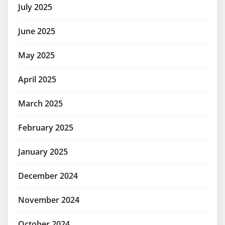
July 2025
June 2025
May 2025
April 2025
March 2025
February 2025
January 2025
December 2024
November 2024
October 2024