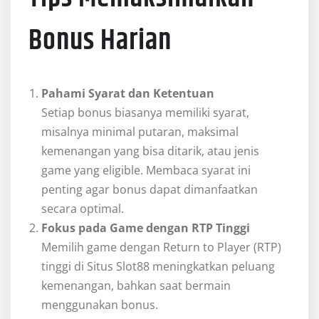
Bonus Harian
Pahami Syarat dan Ketentuan
Setiap bonus biasanya memiliki syarat,
misalnya minimal putaran, maksimal
kemenangan yang bisa ditarik, atau jenis
game yang eligible. Membaca syarat ini
penting agar bonus dapat dimanfaatkan
secara optimal.
Fokus pada Game dengan RTP Tinggi
Memilih game dengan Return to Player (RTP)
tinggi di Situs Slot88 meningkatkan peluang
kemenangan, bahkan saat bermain
menggunakan bonus.