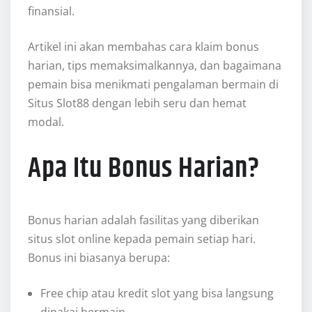
finansial.
Artikel ini akan membahas cara klaim bonus
harian, tips memaksimalkannya, dan bagaimana
pemain bisa menikmati pengalaman bermain di
Situs Slot88 dengan lebih seru dan hemat
modal.
Apa Itu Bonus Harian?
Bonus harian adalah fasilitas yang diberikan
situs slot online kepada pemain setiap hari.
Bonus ini biasanya berupa:
Free chip atau kredit slot yang bisa langsung