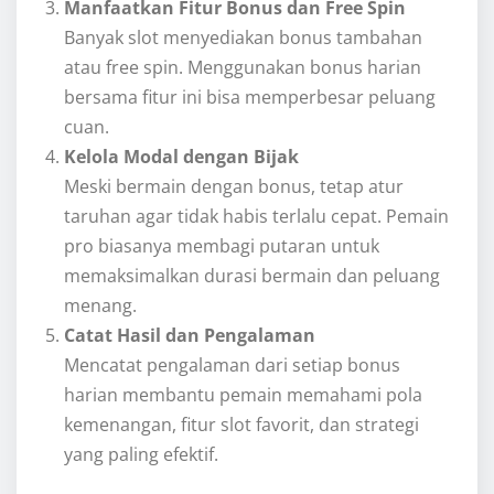
Manfaatkan Fitur Bonus dan Free Spin
Banyak slot menyediakan bonus tambahan
atau free spin. Menggunakan bonus harian
bersama fitur ini bisa memperbesar peluang
cuan.
Kelola Modal dengan Bijak
Meski bermain dengan bonus, tetap atur
taruhan agar tidak habis terlalu cepat. Pemain
pro biasanya membagi putaran untuk
memaksimalkan durasi bermain dan peluang
menang.
Catat Hasil dan Pengalaman
Mencatat pengalaman dari setiap bonus
harian membantu pemain memahami pola
kemenangan, fitur slot favorit, dan strategi
yang paling efektif.