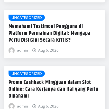
UNCATEGORIZED
Memahami Testimoni Pengguna di
Platform Permainan Digital: Mengapa
Perlu Disikapi Secara Kritis?
admin
Aug 6, 2026
UNCATEGORIZED
Promo Cashback Mingguan dalam Slot
Online: Cara Kerjanya dan Hal yang Perlu
Dipahami
admin
Aug 6, 2026