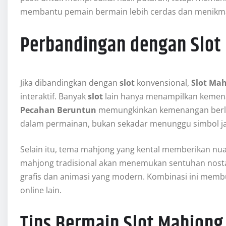
membantu pemain bermain lebih cerdas dan menikmat
Perbandingan dengan Slot 
Jika dibandingkan dengan
slot
konvensional,
Slot Ma
interaktif. Banyak
slot
lain hanya menampilkan kemenang
Pecahan Beruntun
memungkinkan kemenangan berlapi
dalam permainan, bukan sekadar menunggu simbol ja
Selain itu, tema mahjong yang kental memberikan n
mahjong tradisional akan menemukan sentuhan nosta
grafis dan animasi yang modern. Kombinasi ini mem
online lain.
Tips Bermain Slot Mahjong