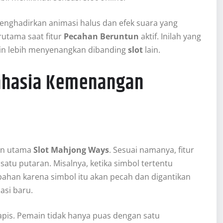
enghadirkan animasi halus dan efek suara yang
utama saat fitur
Pecahan Beruntun
aktif. Inilah yang
n lebih menyenangkan dibanding
slot
lain.
Rahasia Kemenangan
an utama
Slot Mahjong Ways
. Sesuai namanya, fitur
tu putaran. Misalnya, ketika simbol tertentu
an karena simbol itu akan pecah dan digantikan
asi baru.
apis. Pemain tidak hanya puas dengan satu