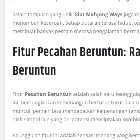
Selain tampilan yang unik,
Slot Mahjong Ways
juga m
menambah keseruan. Setiap putaran terasa hidup, ter
membuat banyak pemain merasa pengalaman bermai
Fitur Pecahan Beruntun: 
Beruntun
Fitur
Pecahan Beruntun
adalah salah satu keunggul
ini memungkinkan kemenangan berturut-turut dalam sa
muncul, pemain bisa mendapatkan kemenangan tambah
oleh simbol lain yang berpotensi menciptakan kombin
Keunggulan fitur ini adalah sensasi menang yang berl