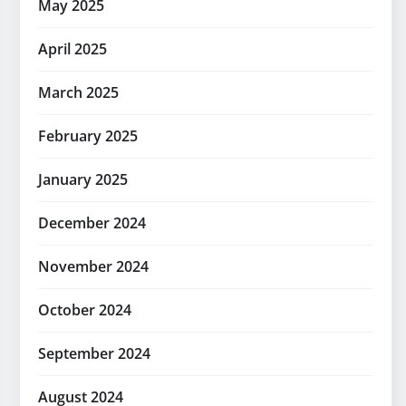
May 2025
April 2025
March 2025
February 2025
January 2025
December 2024
November 2024
October 2024
September 2024
August 2024