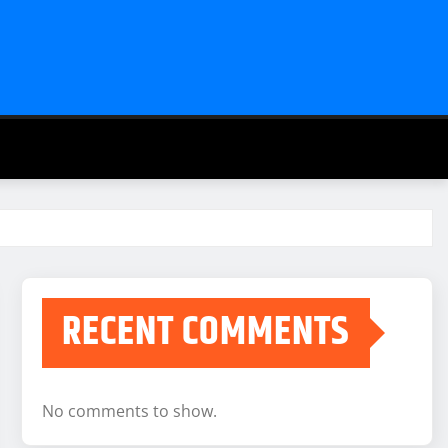
RECENT COMMENTS
No comments to show.