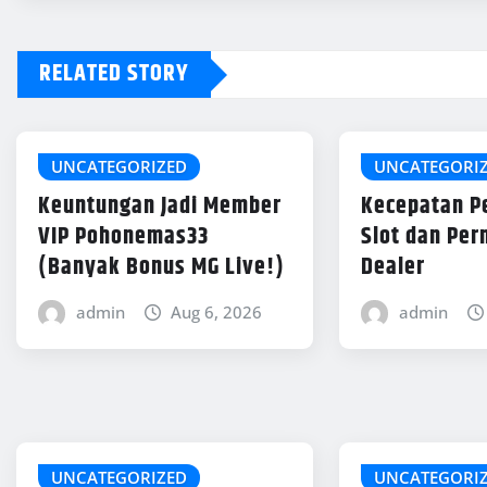
RELATED STORY
UNCATEGORIZED
UNCATEGORI
Keuntungan Jadi Member
Kecepatan P
VIP Pohonemas33
Slot dan Per
(Banyak Bonus MG Live!)
Dealer
admin
Aug 6, 2026
admin
UNCATEGORIZED
UNCATEGORI