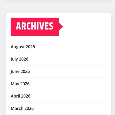
ARCHIVES
August 2026
July 2026
June 2026
May 2026
April 2026
March 2026