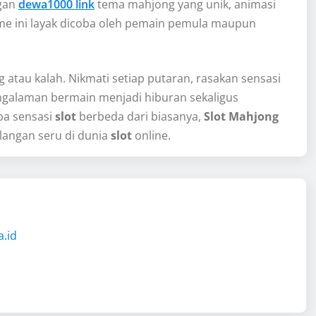
gan
dewa1000 link
tema mahjong yang unik, animasi
me ini layak dicoba oleh pemain pemula maupun
atau kalah. Nikmati setiap putaran, rasakan sensasi
engalaman bermain menjadi hiburan sekaligus
ba sensasi
slot
berbeda dari biasanya,
Slot Mahjong
langan seru di dunia
slot
online.
a.id