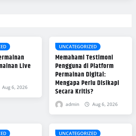
ZED
UNCATEGORIZED
ermainan
Memahami Testimoni
mainan Live
Pengguna di Platform
Permainan Digital:
Mengapa Perlu Disikapi
Aug 6, 2026
Secara Kritis?
admin
Aug 6, 2026
ZED
UNCATEGORIZED