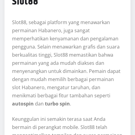
Slot88
Slot88, sebagai platform yang menawarkan
permainan Habanero, juga sangat
memperhatikan kenyamanan dan pengalaman
pengguna. Selain menawarkan grafis dan suara
berkualitas tinggi, Slot88 memastikan bahwa
permainan yang ada mudah diakses dan
menyenangkan untuk dimainkan. Pemain dapat
dengan mudah memilih berbagai permainan
slot Habanero, mengatur taruhan, dan
menikmati berbagai fitur tambahan seperti
autospin
dan
turbo spin
.
Keunggulan ini semakin terasa saat Anda
bermain di perangkat mobile. Slot88 telah