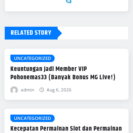
RELATED STORY
UNCATEGORIZED
Keuntungan Jadi Member VIP
Pohonemas33 (Banyak Bonus MG Live!)
admin
Aug 6, 2026
UNCATEGORIZED
Kecepatan Permainan Slot dan Permainan