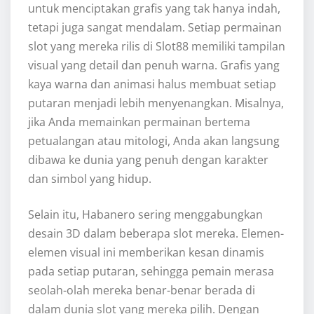
untuk menciptakan grafis yang tak hanya indah,
tetapi juga sangat mendalam. Setiap permainan
slot yang mereka rilis di Slot88 memiliki tampilan
visual yang detail dan penuh warna. Grafis yang
kaya warna dan animasi halus membuat setiap
putaran menjadi lebih menyenangkan. Misalnya,
jika Anda memainkan permainan bertema
petualangan atau mitologi, Anda akan langsung
dibawa ke dunia yang penuh dengan karakter
dan simbol yang hidup.
Selain itu, Habanero sering menggabungkan
desain 3D dalam beberapa slot mereka. Elemen-
elemen visual ini memberikan kesan dinamis
pada setiap putaran, sehingga pemain merasa
seolah-olah mereka benar-benar berada di
dalam dunia slot yang mereka pilih. Dengan