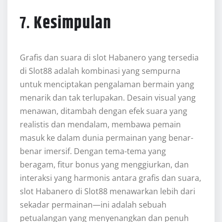
7.
Kesimpulan
Grafis dan suara di slot Habanero yang tersedia
di Slot88 adalah kombinasi yang sempurna
untuk menciptakan pengalaman bermain yang
menarik dan tak terlupakan. Desain visual yang
menawan, ditambah dengan efek suara yang
realistis dan mendalam, membawa pemain
masuk ke dalam dunia permainan yang benar-
benar imersif. Dengan tema-tema yang
beragam, fitur bonus yang menggiurkan, dan
interaksi yang harmonis antara grafis dan suara,
slot Habanero di Slot88 menawarkan lebih dari
sekadar permainan—ini adalah sebuah
petualangan yang menyenangkan dan penuh