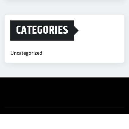
CATEGORIES
Uncategorized
Copyright © 2026 | Powered by
WordPress
|
News
Mart
by ThemeArile