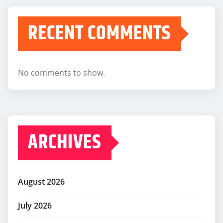
RECENT COMMENTS
No comments to show.
ARCHIVES
August 2026
July 2026