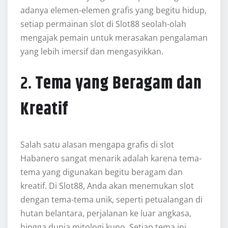
adanya elemen-elemen grafis yang begitu hidup,
setiap permainan slot di Slot88 seolah-olah
mengajak pemain untuk merasakan pengalaman
yang lebih imersif dan mengasyikkan.
2.
Tema yang Beragam dan
Kreatif
Salah satu alasan mengapa grafis di slot
Habanero sangat menarik adalah karena tema-
tema yang digunakan begitu beragam dan
kreatif. Di Slot88, Anda akan menemukan slot
dengan tema-tema unik, seperti petualangan di
hutan belantara, perjalanan ke luar angkasa,
hingga dunia mitologi kuno. Setiap tema ini