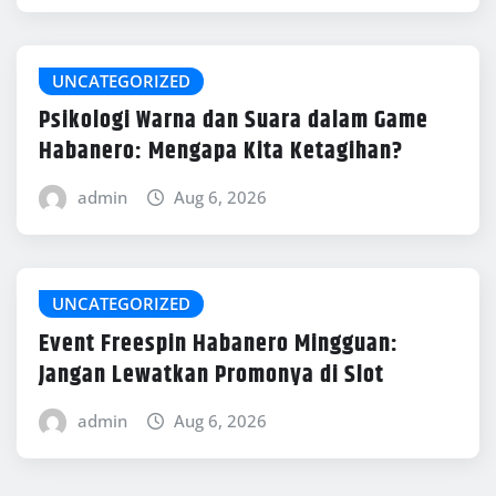
UNCATEGORIZED
Psikologi Warna dan Suara dalam Game
Habanero: Mengapa Kita Ketagihan?
admin
Aug 6, 2026
UNCATEGORIZED
Event Freespin Habanero Mingguan:
Jangan Lewatkan Promonya di Slot
admin
Aug 6, 2026