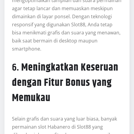
mengoptimalkan tampilan dan suara permainan
agar tetap lancar dan memuaskan meskipun
dimainkan di layar ponsel. Dengan teknologi
responsif yang digunakan Slot88, Anda tetap
bisa menikmati grafis dan suara yang menawan,
baik saat bermain di desktop maupun
smartphone.
6.
Meningkatkan Keseruan
dengan Fitur Bonus yang
Memukau
Selain grafis dan suara yang luar biasa, banyak
permainan slot Habanero di Slot88 yang