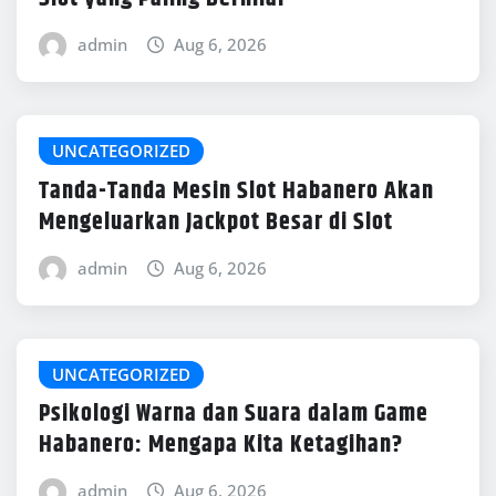
admin
Aug 6, 2026
UNCATEGORIZED
Tanda-Tanda Mesin Slot Habanero Akan
Mengeluarkan Jackpot Besar di Slot
admin
Aug 6, 2026
UNCATEGORIZED
Psikologi Warna dan Suara dalam Game
Habanero: Mengapa Kita Ketagihan?
admin
Aug 6, 2026