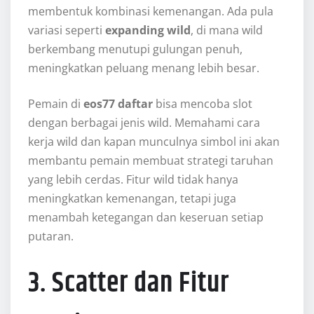
membentuk kombinasi kemenangan. Ada pula
variasi seperti
expanding wild
, di mana wild
berkembang menutupi gulungan penuh,
meningkatkan peluang menang lebih besar.
Pemain di
eos77 daftar
bisa mencoba slot
dengan berbagai jenis wild. Memahami cara
kerja wild dan kapan munculnya simbol ini akan
membantu pemain membuat strategi taruhan
yang lebih cerdas. Fitur wild tidak hanya
meningkatkan kemenangan, tetapi juga
menambah ketegangan dan keseruan setiap
putaran.
3. Scatter dan Fitur