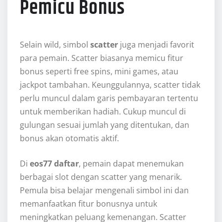
Pemicu Bonus
Selain wild, simbol
scatter
juga menjadi favorit
para pemain. Scatter biasanya memicu fitur
bonus seperti free spins, mini games, atau
jackpot tambahan. Keunggulannya, scatter tidak
perlu muncul dalam garis pembayaran tertentu
untuk memberikan hadiah. Cukup muncul di
gulungan sesuai jumlah yang ditentukan, dan
bonus akan otomatis aktif.
Di
eos77 daftar
, pemain dapat menemukan
berbagai slot dengan scatter yang menarik.
Pemula bisa belajar mengenali simbol ini dan
memanfaatkan fitur bonusnya untuk
meningkatkan peluang kemenangan. Scatter