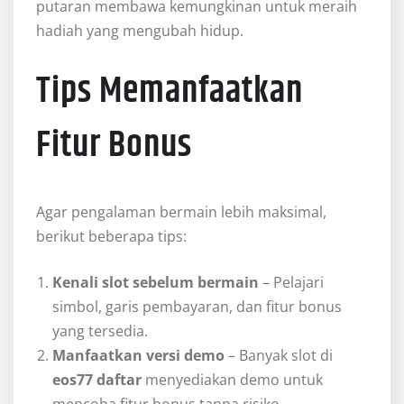
putaran membawa kemungkinan untuk meraih
hadiah yang mengubah hidup.
Tips Memanfaatkan
Fitur Bonus
Agar pengalaman bermain lebih maksimal,
berikut beberapa tips:
Kenali slot sebelum bermain
– Pelajari
simbol, garis pembayaran, dan fitur bonus
yang tersedia.
Manfaatkan versi demo
– Banyak slot di
eos77 daftar
menyediakan demo untuk