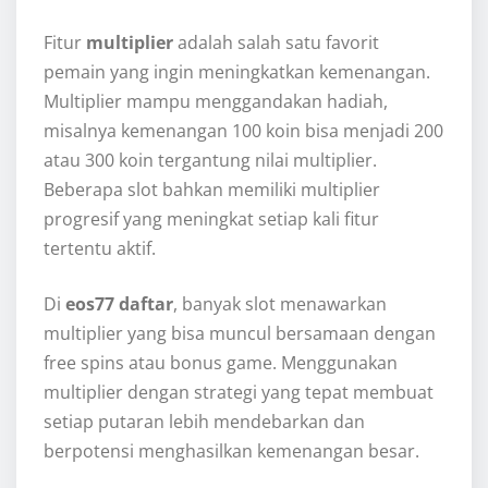
Fitur
multiplier
adalah salah satu favorit
pemain yang ingin meningkatkan kemenangan.
Multiplier mampu menggandakan hadiah,
misalnya kemenangan 100 koin bisa menjadi 200
atau 300 koin tergantung nilai multiplier.
Beberapa slot bahkan memiliki multiplier
progresif yang meningkat setiap kali fitur
tertentu aktif.
Di
eos77 daftar
, banyak slot menawarkan
multiplier yang bisa muncul bersamaan dengan
free spins atau bonus game. Menggunakan
multiplier dengan strategi yang tepat membuat
setiap putaran lebih mendebarkan dan
berpotensi menghasilkan kemenangan besar.