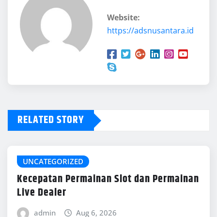
Website:
https://adsnusantara.id
RELATED STORY
UNCATEGORIZED
Kecepatan Permainan Slot dan Permainan
Live Dealer
admin
Aug 6, 2026