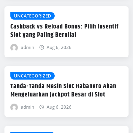
UNCATEGORIZED
Cashback vs Reload Bonus: Pilih Insentif
Slot yang Paling Bernilai
admin
Aug 6, 2026
UNCATEGORIZED
Tanda-Tanda Mesin Slot Habanero Akan
Mengeluarkan Jackpot Besar di Slot
admin
Aug 6, 2026