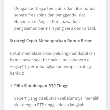
Dengan berbagai tema unik dan fitur bonus
seperti free spins dan pengganda, slot
Habanero di Angsa4D menawarkan
pengalaman bermain yang seru dan variatif.
Strategi Cepat Mendapatkan Bonus Besar
Untuk memaksimalkan peluang mendapatkan
bonus besar saat bermain slot Habanero di
Angsa4D, pertimbangkan beberapa strategi
berikut:
Pilih Slot dengan RTP Tinggi
Seperti yang disebutkan sebelumnya, memilih
slot dengan RTP tinggi adalah langkah