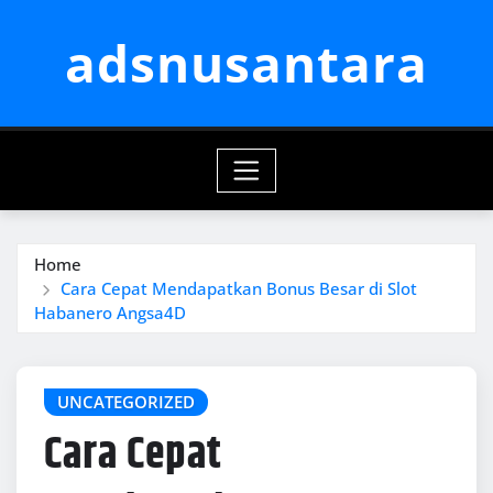
Skip
adsnusantara
to
content
Home
Cara Cepat Mendapatkan Bonus Besar di Slot
Habanero Angsa4D
UNCATEGORIZED
Cara Cepat