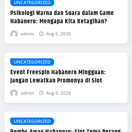
UNCATEGORIZED
Psikologi Warna dan Suara dalam Game
Habanero: Mengapa Kita Ketagihan?
admin
Aug 6, 2026
UNCATEGORIZED
Event Freespin Habanero Mingguan:
Jangan Lewatkan Promonya di Slot
admin
Aug 6, 2026
UNCATEGORIZED
Bombs Away Habanero: Slot Tema Perang