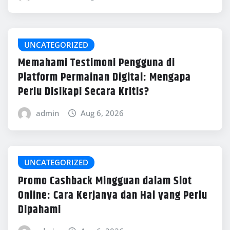
UNCATEGORIZED
Memahami Testimoni Pengguna di
Platform Permainan Digital: Mengapa
Perlu Disikapi Secara Kritis?
admin
Aug 6, 2026
UNCATEGORIZED
Promo Cashback Mingguan dalam Slot
Online: Cara Kerjanya dan Hal yang Perlu
Dipahami