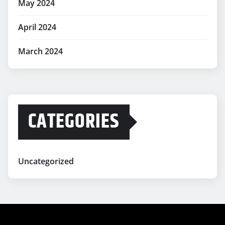
May 2024
April 2024
March 2024
CATEGORIES
Uncategorized