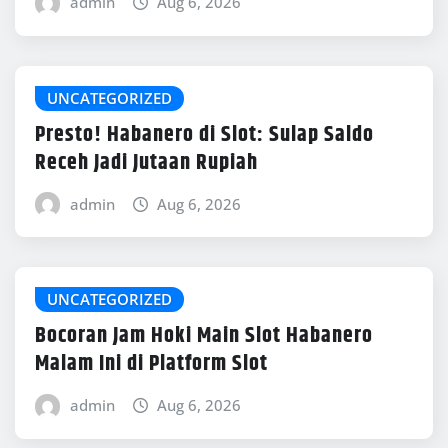
admin
Aug 6, 2026
UNCATEGORIZED
Presto! Habanero di Slot: Sulap Saldo
Receh Jadi Jutaan Rupiah
admin
Aug 6, 2026
UNCATEGORIZED
Bocoran Jam Hoki Main Slot Habanero
Malam Ini di Platform Slot
admin
Aug 6, 2026