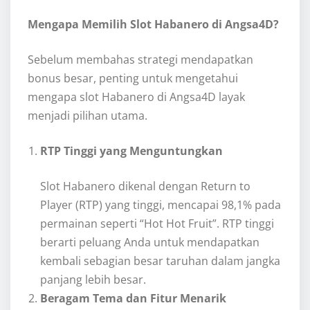
Mengapa Memilih Slot Habanero di Angsa4D?
Sebelum membahas strategi mendapatkan
bonus besar, penting untuk mengetahui
mengapa slot Habanero di Angsa4D layak
menjadi pilihan utama.
RTP Tinggi yang Menguntungkan
Slot Habanero dikenal dengan Return to
Player (RTP) yang tinggi, mencapai 98,1% pada
permainan seperti “Hot Hot Fruit”. RTP tinggi
berarti peluang Anda untuk mendapatkan
kembali sebagian besar taruhan dalam jangka
panjang lebih besar.
Beragam Tema dan Fitur Menarik