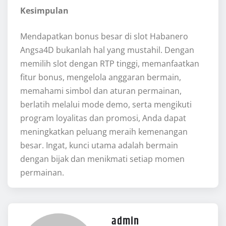
Kesimpulan
Mendapatkan bonus besar di slot Habanero
Angsa4D bukanlah hal yang mustahil.
Dengan
memilih slot dengan RTP tinggi, memanfaatkan
fitur bonus, mengelola anggaran bermain,
memahami simbol dan aturan permainan,
berlatih melalui mode demo, serta mengikuti
program loyalitas dan promosi, Anda dapat
meningkatkan peluang meraih kemenangan
besar.
Ingat, kunci utama adalah bermain
dengan bijak dan menikmati setiap momen
permainan.
admin