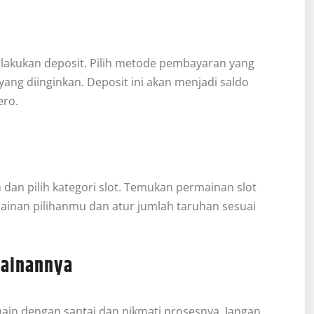
elakukan deposit. Pilih metode pembayaran yang
yang diinginkan. Deposit ini akan menjadi saldo
ero.
 dan pilih kategori slot. Temukan permainan slot
ainan pilihanmu dan atur jumlah taruhan sesuai
mainannya
ain dengan santai dan nikmati prosesnya. Jangan