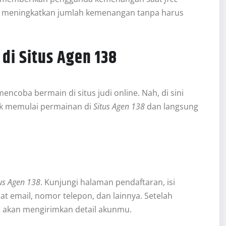
uk meningkatkan jumlah kemenangan tanpa harus
di Situs Agen 138
ncoba bermain di situs judi online. Nah, di sini
uk memulai permainan di
Situs Agen 138
dan langsung
us Agen 138
. Kunjungi halaman pendaftaran, isi
at email, nomor telepon, dan lainnya. Setelah
ng akan mengirimkan detail akunmu.