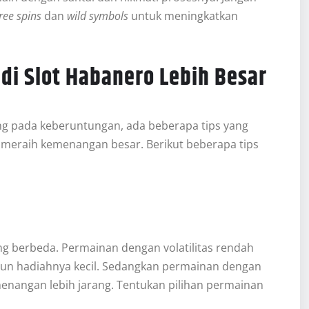
ree spins
dan
wild symbols
untuk meningkatkan
di Slot Habanero Lebih Besar
ng pada keberuntungan, ada beberapa tips yang
eraih kemenangan besar. Berikut beberapa tips
yang berbeda. Permainan dengan volatilitas rendah
un hadiahnya kecil. Sedangkan permainan dengan
emenangan lebih jarang. Tentukan pilihan permainan