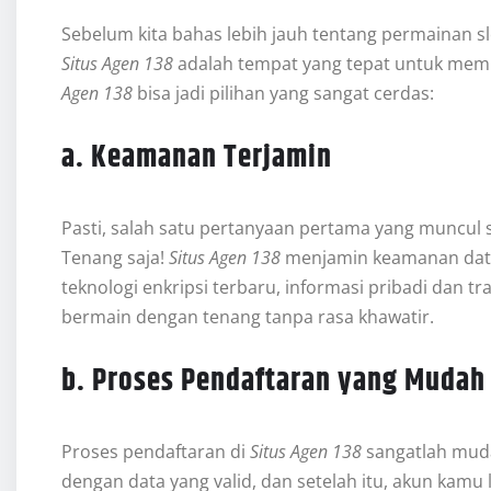
Sebelum kita bahas lebih jauh tentang permainan sl
Situs Agen 138
adalah tempat yang tepat untuk mem
Agen 138
bisa jadi pilihan yang sangat cerdas:
a. Keamanan Terjamin
Pasti, salah satu pertanyaan pertama yang muncul 
Tenang saja!
Situs Agen 138
menjamin keamanan data
teknologi enkripsi terbaru, informasi pribadi dan t
bermain dengan tenang tanpa rasa khawatir.
b. Proses Pendaftaran yang Mudah
Proses pendaftaran di
Situs Agen 138
sangatlah muda
dengan data yang valid, dan setelah itu, akun kamu 