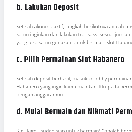
b. Lakukan Deposit
Setelah akunmu aktif, langkah berikutnya adalah m
kamu inginkan dan lakukan transaksi sesuai jumlah 
yang bisa kamu gunakan untuk bermain slot Haban
c. Pilih Permainan Slot Habanero
Setelah deposit berhasil, masuk ke lobby permainan
Habanero yang ingin kamu mainkan. Klik pada perm
dengan anggaranmu.
d. Mulai Bermain dan Nikmati Per
Kini, kamu sudah siap untuk bermain! Cobalah berm