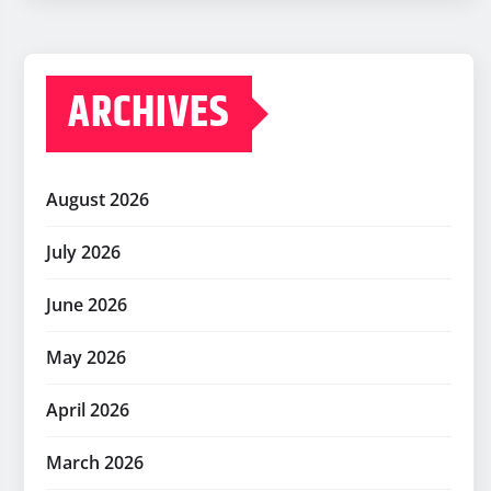
ARCHIVES
August 2026
July 2026
June 2026
May 2026
April 2026
March 2026