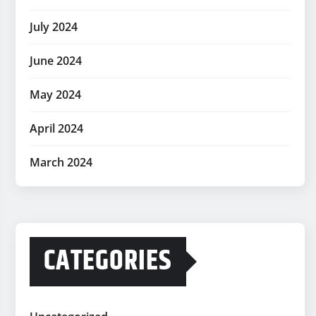
July 2024
June 2024
May 2024
April 2024
March 2024
CATEGORIES